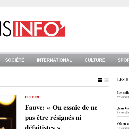
SOCIÉTÉ
INTERNATIONAL
CULTURE
SPO
LES 5
Les toil
9 views
|
CULTURE
Fauve: « On essaie de ne
Jean Gab
8 views
|
pas être résignés ni
Où en e
défaitistes »
7 views
|