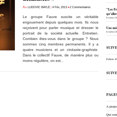
Par
|
•
LUDOVIC BAYLE
4 Fév, 2013
2 Commentaires
"Les Fr
qu’alle
Le groupe Fauve suscite un véritable
6 views
|
engouement depuis quelques mois. Ils nous
reçoivent pour parler musique et dresser le
Une méc
6 views
|
portrait de la société actuelle. Entretien.
Combien êtes-vous dans le groupe ? Nous
sommes cinq membres permanents. Il y a
SUIV
quatre musiciens et un cinéaste-graphiste.
Dans le collectif Fauve, de manière plus ou
Follow @P
moins régulière, on est...
SUIV
PAGE
A propo
Qui som