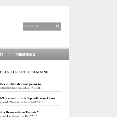
RT
TRIBUNES
 PLUS LUS CETTE SEMAINE
ettes insolites des bars parisiens
by
Thomas Chenel
|
posted on 18/07/2013
'1: Le maître de la dépouille se met à nu
by
Camille Wormser
|
posted on 06/03/2013
st la Démocratie en Turquie ?
by
Lola Raber
|
posted on 18/12/2017