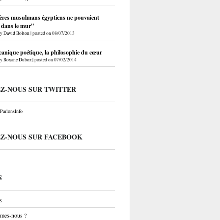
ères musulmans égyptiens ne pouvaient
r dans le mur"
by
David Bolton
|
posted on 08/07/2013
anique poétique, la philosophie du cœur
by
Roxane Duboz
|
posted on 07/02/2014
EZ-NOUS SUR TWITTER
arlonsInfo
EZ-NOUS SUR FACEBOOK
S
s
mes-nous ?