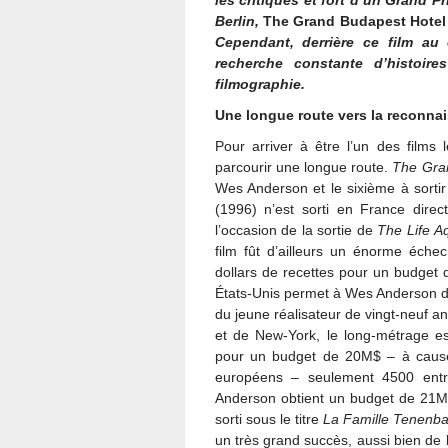
les critiques et fort d’un Grand P
Berlin,
The Grand Budapest Hote
Cependant, derrière ce film au 
recherche constante d’histoire
filmographie.
Une longue route vers la reconnai
Pour arriver à être l’un des films 
parcourir une longue route.
The Gra
Wes Anderson et le sixième à sortir
(1996) n’est sorti en France dir
l’occasion de la sortie de
The Life A
film fût d’ailleurs un énorme éch
dollars de recettes pour un budget de
États-Unis permet à Wes Anderson d
du jeune réalisateur de vingt-neuf a
et de New-York, le long-métrage e
pour un budget de 20M$ – à cause
européens – seulement 4500 entré
Anderson obtient un budget de 21M$
sorti sous le titre
La Famille Tenenb
un très grand succès, aussi bien de l