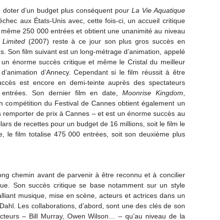
 doter d’un budget plus conséquent pour
La Vie Aquatique
chec aux États-Unis avec, cette fois-ci, un accueil critique
 de même 250 000 entrées et obtient une unanimité au niveau
g Limited
(2007) reste à ce jour son plus gros succès en
s. Son film suivant est un long-métrage d’animation, appelé
 un énorme succès critique et même le Cristal du meilleur
lm d’animation d’Annecy. Cependant si le film réussit à être
succès est encore en demi-teinte auprès des spectateurs
 entrées. Son dernier film en date,
Moonrise Kingdom
,
n compétition du Festival de Cannes obtient également un
is remporter de prix à Cannes – et est un énorme succès au
ars de recettes pour un budget de 16 millions, soit le film le
, le film totalise 475 000 entrées, soit son deuxième plus
ong chemin avant de parvenir à être reconnu et à concilier
que. Son succès critique se base notamment sur un style
alliant musique, mise en scène, acteurs et actrices dans un
Dahl. Les collaborations, d’abord, sont une des clés de son
cteurs – Bill Murray, Owen Wilson… – qu’au niveau de la