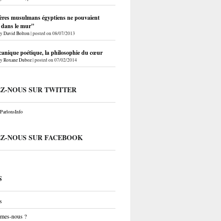
ères musulmans égyptiens ne pouvaient
r dans le mur"
by
David Bolton
|
posted on 08/07/2013
anique poétique, la philosophie du cœur
by
Roxane Duboz
|
posted on 07/02/2014
EZ-NOUS SUR TWITTER
arlonsInfo
EZ-NOUS SUR FACEBOOK
S
s
mes-nous ?