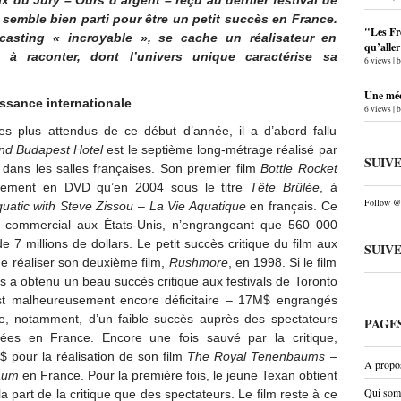
rix du Jury – Ours d’argent – reçu au dernier festival de
l
semble bien parti pour être un petit succès en France.
"Les Fr
casting « incroyable », se cache un réalisateur en
qu’alle
s à raconter, dont l’univers unique caractérise sa
6 views
|
Une méc
ssance internationale
6 views
|
les plus attendus de ce début d’année, il a d’abord fallu
nd Budapest Hotel
est le septième long-métrage réalisé par
SUIV
 dans les salles françaises. Son premier film
Bottle Rocket
ectement en DVD qu’en 2004 sous le titre
Tête Brûlée
, à
Follow @P
quatic with Steve Zissou
–
La Vie Aquatique
en français. Ce
ec commercial aux États-Unis, n’engrangeant que 560 000
 7 millions de dollars. Le petit succès critique du film aux
SUIV
e réaliser son deuxième film,
Rushmore
, en 1998. Si le film
ns a obtenu un beau succès critique aux festivals de Toronto
st malheureusement encore déficitaire – 17M$ engrangés
, notamment, d’un faible succès auprès des spectateurs
PAGE
es en France. Encore une fois sauvé par la critique,
 pour la réalisation de son film
The Royal Tenenbaums
–
A propo
aum
en France. Pour la première fois, le jeune Texan obtient
Qui som
a part de la critique que des spectateurs. Le film reste à ce