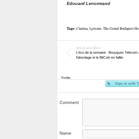
Edouard Lenormand
Tags:
Cinéma
,
Lyrisme
,
The Grand Budapest Hot
Article précédent
L'éco de la semaine : Bouygues Telecom 
l'abordage et le BitCoin en fallite
Profile
Comment
Name