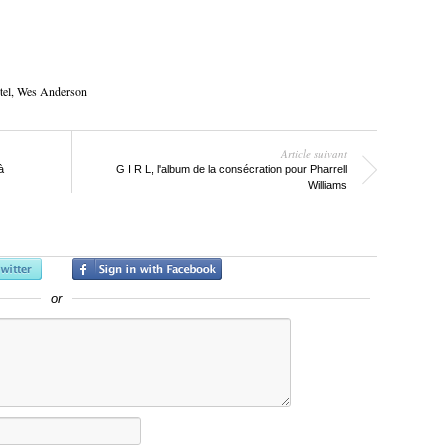
el
,
Wes Anderson
Article suivant
à
G I R L, l'album de la consécration pour Pharrell
Williams
or