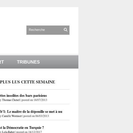
RT
TRIBUNES
 PLUS LUS CETTE SEMAINE
ettes insolites des bars parisiens
by
Thomas Chenel
|
posted on 18/07/2013
'1: Le maître de la dépouille se met à nu
by
Camille Wormser
|
posted on 06/03/2013
st la Démocratie en Turquie ?
by
Lola Raber
|
posted on 18/12/2017