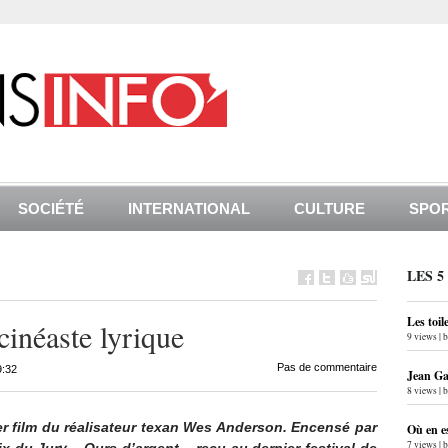
SOCIÉTÉ
INTERNATIONAL
CULTURE
SPO
LES 5
Les toil
inéaste lyrique
9 views
|
Pas de commentaire
9:32
Jean Gab
8 views
|
ier film du réalisateur texan Wes Anderson. Encensé par
Où en e
7 views
|