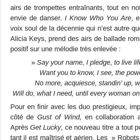
airs de trompettes entraînants, tout en no
envie de danser.
I Know Who You Are
, 
voix soul de la décennie qui n’est autre qu
Alicia Keys, prend des airs de ballade r
positif sur une mélodie très enlevée :
»
Say your name, I pledge, to live li
Want you to know, I see, the powe
No more, acquiesce, standin’ up, w
Will do, what I need, until every woman on 
Pour en finir avec les duo prestigieux, im
côté de
Gust of Wind,
en collaboration 
Après
Get Lucky
, ce nouveau titre a tout p
tant il est maîtrisé et aérien. Les » Robo