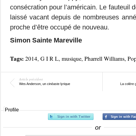
consécration pour l’américain. Le fauteuil
laissé vacant depuis de nombreuses année
proche d’être occupé de nouveau.
Simon Sainte Mareville
Tags:
2014
,
G I R L
,
musique
,
Pharrell Williams
,
Po
Article précédent
Wes Anderson, un cinéaste lyrique
La colère 
Profile
or