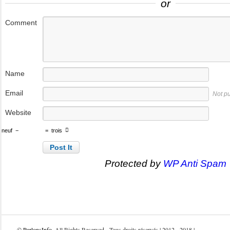
or
Comment
Name
Email
Not p
Website
neuf
−
=
trois
Protected by
WP Anti Spam
©
ParlonsInfo
. All Rights Reserved - Tous droits réservés | 2012 - 2018 |