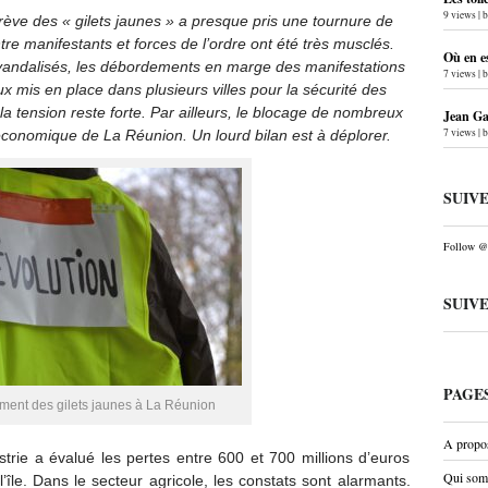
9 views
|
ve des « gilets jaunes » a presque pris une tournure de
tre manifestants et forces de l’ordre ont été très musclés.
Où en e
vandalisés, les débordements en marge des manifestations
7 views
|
x mis en place dans plusieurs villes pour la sécurité des
la tension reste forte. Par ailleurs, le blocage de nombreux
Jean Gab
7 views
|
e économique de La Réunion. Un lourd bilan est à déplorer.
SUIV
Follow @P
SUIV
PAGE
ent des gilets jaunes à La Réunion
A propo
rie a évalué les pertes entre 600 et 700 millions d’euros
Qui som
’île. Dans le secteur agricole, les constats sont alarmants.