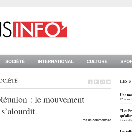
SOCIÉTÉ
INTERNATIONAL
CULTURE
SPO
OCIÉTÉ
LES 5
Une nouv
 Réunion : le mouvement
12 views
|
 s’alourdit
"Les Fr
qu’alle
Pas de commentaire
9 views
|
Les toil