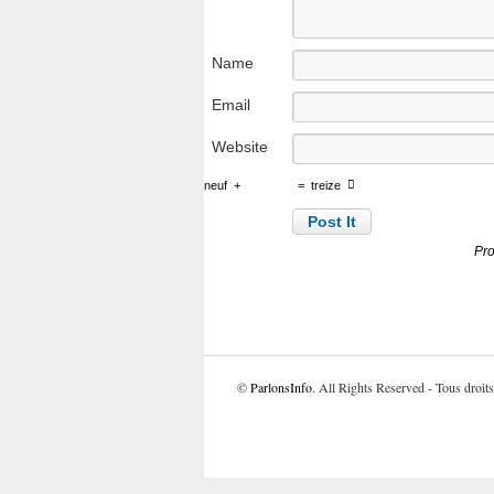
Name
Email
Website
neuf
+
=
treize
Pro
©
ParlonsInfo
. All Rights Reserved - Tous droits