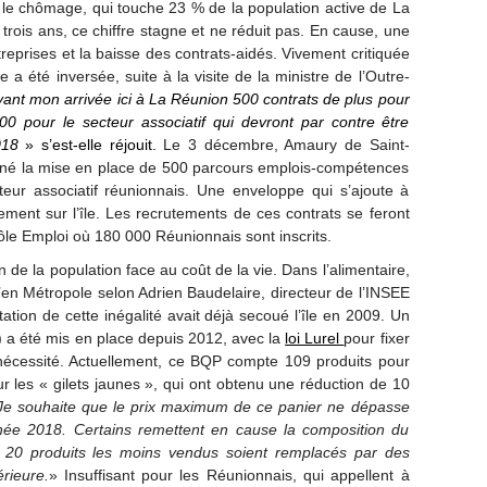
: le chômage, qui touche 23 % de la population active de La
rois ans, ce chiffre stagne et ne réduit pas. En cause, une
treprises et la baisse des contrats-aidés. Vivement critiquée
e a été inversée, suite à la visite de la ministre de l’Outre-
vant mon arrivée ici à La Réunion 500 contrats de plus pour
00 pour le secteur associatif qui devront par contre être
2018
»
s’est-elle réjouit.
Le 3 décembre, Amaury de Saint-
igné la mise en place de 500 parcours emplois-compétences
eur associatif réunionnais. Une enveloppe qui s’ajoute à
ment sur l’île. Les recrutements de ces contrats se feront
Pôle Emploi où 180 000 Réunionnais sont inscrits.
ion de la population face au coût de la vie. Dans l’alimentaire,
’en Métropole selon Adrien Baudelaire, directeur de l’INSEE
tion de cette inégalité avait déjà secoué l’île en 2009. Un
P) a été mis en place depuis 2012, avec la
loi Lurel
pour fixer
 nécessité. Actuellement, ce BQP compte 109 produits pour
r les « gilets jaunes », qui ont obtenu une réduction de 10
Je souhaite que le prix maximum de ce panier ne dépasse
née 2018. Certains remettent en cause la composition du
 20 produits les moins vendus soient remplacés par des
rieure.
» Insuffisant pour les Réunionnais, qui appellent à