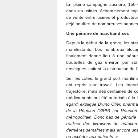
En pleine campagne sucrière, 150 
dans les usines. Acheminement impo
de vente entre usines et producteu
déjà souffert de nombreuses pannes et
Une pénurie de marchandises
Depuis le début de la grève, les sta
manifestants. Les nombreux bloca
finalement donné lieu à une pénur
bouteilles de gaz environ par sta
enseignes limitent la distribution de
Sur les côtes, le grand port mariti
ont repris leur travail. Les impo
trajectoire, mais des centaines de c
médicaments ont été autorisés à la l
égard,
explique Bruno Oller, pharm
de la Réunion (SIPR) sur Réunion
métropolitain.
Donc pas de pénurie 
réalis
er
des
livraisons
de nutritio
dernières semaines mais
encore une
pu accéder aux patients.
»