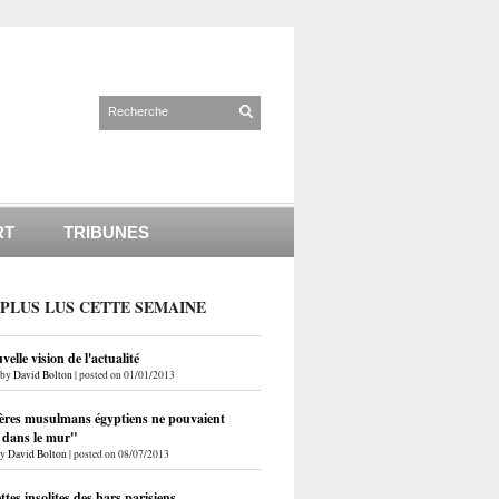
RT
TRIBUNES
 PLUS LUS CETTE SEMAINE
elle vision de l'actualité
by
David Bolton
|
posted on 01/01/2013
ères musulmans égyptiens ne pouvaient
r dans le mur"
by
David Bolton
|
posted on 08/07/2013
ettes insolites des bars parisiens