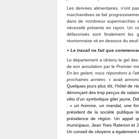
Les denrées alimentaires, n’ont pa
marchandises se fait progressivement
dans de nombreux supermarchés et 
nécessité présents en rayon. Un ce
défavorisés sont finalement les 
réunionnaise vit en dessous du seuil
«
Le travail ne fait que commencer
Le département a obtenu le gel des 
de son annulation par le Premier mi
En les gelant, nous répondons à l’at
prochaines années
. » avait annonc
Quelques jours plus tôt, l’hôtel de r
dénonçant des trop perçus de salair
vêtu d’un symbolique gilet jaune,
Did
: «
u
n homme, un mandat, une fon
président de la société publique l
présidence de région. Un appel 
municipaux, Jean Yves Ratenon et 
Un conseil de citoyens a également é