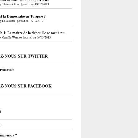
by
Thomas Chenel
|
posted on 18/07/2013
st la Démocratie en Turquie ?
by
Lola Raber
|
posted on 18/12/2017
'1: Le maître de la dépouille se met à nu
by
Camille Wormser
|
posted on 06/03/2013
EZ-NOUS SUR TWITTER
arlonsInfo
EZ-NOUS SUR FACEBOOK
S
s
mes-nous ?