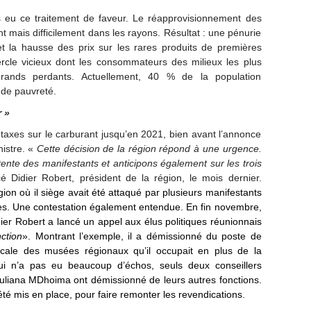
s eu ce traitement de faveur. Le réapprovisionnement des
 mais difficilement dans les rayons. Résultat : une pénurie
la hausse des prix sur les rares produits de premières
rcle vicieux dont les consommateurs des milieux les plus
grands perdants. Actuellement, 40 % de la population
 de pauvreté.
 »
taxes sur le carburant jusqu’en 2021, bien avant l’annonce
nistre. «
Cette décision de la région répond à une urgence.
tente des manifestants et anticipons également sur les trois
é Didier Robert, président de la région, le mois dernier.
égion où
il
siège avait été attaqué par plusieurs manifestants
es. Une contestation également entendue. En fin novembre,
ier Robert a lancé
un appel aux élus politiques réunionnais
ction
».
Montrant l’exemple, i
l a démissionné d
u
poste de
ocale des musées régionaux qu’il occupait en plus de la
qui n’a pas
eu
beaucoup d’échos, seuls deux conseillers
Juliana MDhoima ont démissionné de leurs
autres
fonctions.
té mis en place, pour faire remonter les revendications.