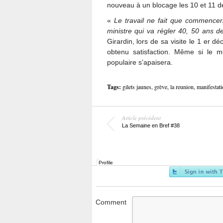
nouveau à un blocage les 10 et 11 
«
Le travail ne fait que commencer.
ministre qui va régler 40, 50 ans de
Girardin, lors de sa visite le 1 er d
obtenu satisfaction. Même si le mo
populaire s’apaisera.
Tags:
gilets jaunes
,
grève
,
la reunion
,
manifestati
Article précédent
La Semaine en Bref #38
Profile
Comment