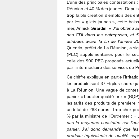
L’une des principales contestations 
Réunion et 40 % des jeunes. Depuis t
trop faible création d’emplois des en
par les « gilets jaunes », cette baiss
mer, Annick
Girardin. «
J’ai obtenu a
des CDI dans les entreprises, et 5
attribués avant la fin de l’année 
Quentin, préfet de La Réunion, a s
(PEC) supplémentaires pour le sect
celle des 900 PEC proposés actuelle
par l’intermédiaire des services de 
Ce chiffre explique en partie l’irritat
les produits sont 37 % plus chers qu
à La Réunion. Une vague de contesta
panier « bouclier qualité-prix » (BQ
les tarifs des produits de première
un total de 288 euros. Trop cher pou
% par la ministre de l’Outremer : «
pas la moyenne constatée sur l’an
panier. J’ai donc demandé que les
produits équivalents de qualité supé