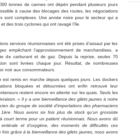
000 tonnes de cannes ont dépéri pendant plusieurs jours
ssible à cause des blocages des routes, les négociations
rs sont complexes. Une année noire pour le secteur qui a
 des trois cyclones qui ont ravagé l’île.
tions services réunionnaises ont été prises d’assaut par les
ges empêchant l’approvisionnement de marchandises, a
ie de carburant et de gaz. Depuis la reprise, seules 70
tion sont livrées chaque jour. Résultat, de nombreuses
 l’or noir aux consommateurs.
me est remis en marche depuis quelques jours. Les dockers
rtations bloquées et détournées ont enfin retrouvé leur
onteneurs restent encore en attente sur les quais. Seuls les
ivraison. «
Il y a une bienveillance des gilets jaunes à notre
acien du groupe de société d’importations des pharmaciens
 1ère.
Nous avons six fois plus de stock qu’un grossiste
à court terme pour un patient réunionnais.
Nous avons dû
n
entérale et
d’oxygène,
des moments de difficultés ces
 fois grâce à la bienveillance des gilets jaunes,
nous avons