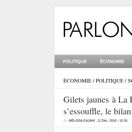
POLITIQUE
ÉCONOMIE
ÉCONOMIE
/
POLITIQUE
/
S
Gilets jaunes à La
s’essouffle, le bilan
Par
|
•
MÉLISSA GAJAHI
11 Déc, 2018
10:26