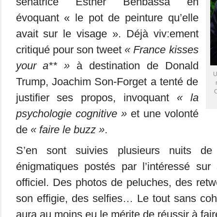
sénatrice Esther Benbassa en
évoquant « le pot de peinture qu’elle
avait sur le visage ». Déjà viv:ement
critiqué pour son tweet
« France kisses
your a** »
à destination de Donald
U
Trump, Joachim Son-Forget a tenté de
C
justifier ses propos, invoquant
« la
psychologie cognitive »
et une volonté
de
« faire le buzz »
.
S’en sont suivies plusieurs nuits de
énigmatiques postés par l’intéressé sur
officiel. Des photos de peluches, des re
son effigie, des selfies… Le tout sans coh
aura au moins eu le mérite de réussir à faire