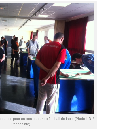
equises pour un bon joueur de football de table (Photo L.B. /
ParlonsInfo)