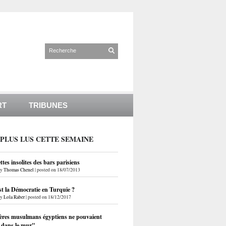
RT
TRIBUNES
 PLUS LUS CETTE SEMAINE
ettes insolites des bars parisiens
by
Thomas Chenel
|
posted on 18/07/2013
st la Démocratie en Turquie ?
by
Lola Raber
|
posted on 18/12/2017
ères musulmans égyptiens ne pouvaient
r dans le mur"