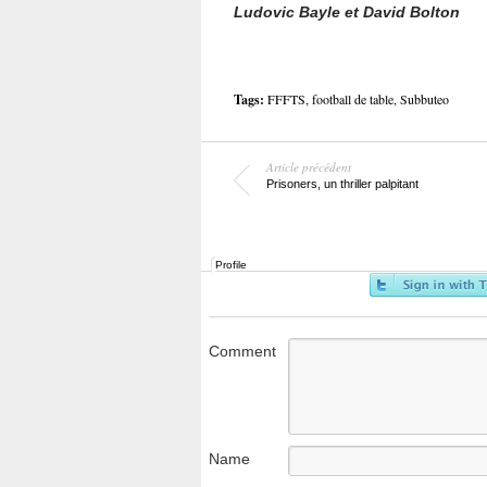
Ludovic Bayle et David Bolton
Tags:
FFFTS
,
football de table
,
Subbuteo
Article précédent
Prisoners, un thriller palpitant
Profile
Comment
Name