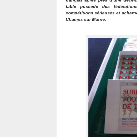
français après près d’une décenn
table possède des fédérations
compétitions sérieuses et acharn
Champs sur Marne.