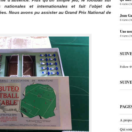
ie d’absence. Plus qu’un simple jeu, le football sur
6 views
|
 nationales et internationales et fait l’objet de
ées. Nous avons pu assister au Grand Prix National de
Jean Gab
6 views
|
Une nouv
4 views
|
SUIV
Follow @P
SUIV
PAGE
A propo
Qui som