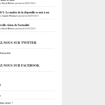
by
David Bolton
|
posted on 08/07/2013
'1: Le maître de la dépouille se met à nu
by
Camille Wormser
|
posted on 06/03/2013
elle vision de l'actualité
by
David Bolton
|
posted on 01/01/2013
EZ-NOUS SUR TWITTER
arlonsInfo
EZ-NOUS SUR FACEBOOK
S
s
mes-nous ?