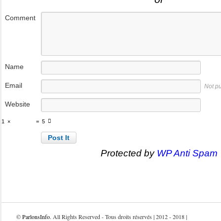
Comment
Name
Email
Not p
Website
1
×
=
5
Protected by
WP Anti Spam
©
ParlonsInfo
. All Rights Reserved - Tous droits réservés | 2012 - 2018 |