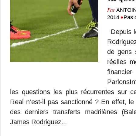
Par
ANTOIN
•
2014
Pas 
Depuis le
Rodrigue
de gens s
réelles m
financie
ParlonsIn
les questions les plus récurrentes sur c
Real n’est-il pas sanctionné ? En effet, l
des derniers transferts madrilènes (Bal
James Rodriguez...