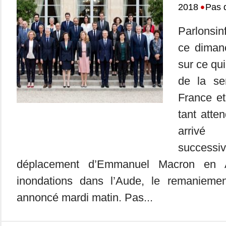
•
2018
Pas 
Parlonsin
ce dimanc
sur ce qui
de la se
France e
tant atte
arri
successi
déplacement d’Emmanuel Macron en A
inondations dans l’Aude, le remaniemen
annoncé mardi matin. Pas...