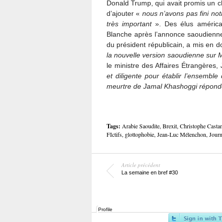
Donald Trump, qui avait promis un 
d’ajouter «
nous n’avons pas fini not
très important
». Des élus américa
Blanche après l’annonce saoudienne.
du président républicain, a mis en do
la nouvelle version saoudienne su
le ministre des Affaires Étrangères
et diligente pour
établir
l’ensemble 
meurtre de Jamal Khashoggi réponde
Tags:
Arabie Saoudite
,
Brexit
,
Christophe Casta
FIctifs
,
glottophobie
,
Jean-Luc Mélenchon
,
Journ
Article précédent
La semaine en bref #30
Profile