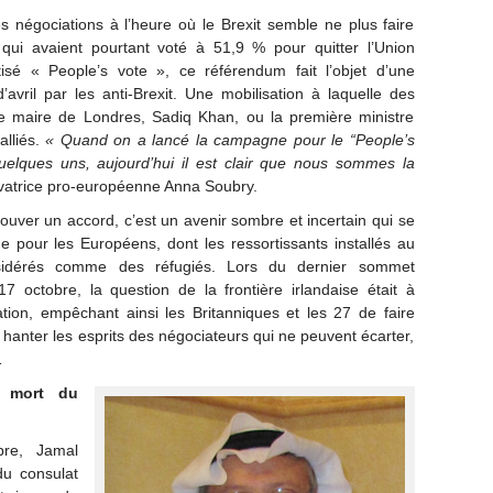
es négociations à l’heure où le Brexit semble ne plus faire
qui avaient pourtant voté à 51,9 % pour quitter l’Union
sé « People’s vote », ce référendum fait l’objet d’une
ril par les anti-Brexit. Une mobilisation à laquelle des
 le maire de Londres, Sadiq Khan, ou la première ministre
alliés.
« Quand on a lancé la campagne pour le “People’s
quelques uns, aujourd’hui il est clair que nous sommes la
rvatrice pro-européenne Anna Soubry.
rouver un accord, c’est un avenir sombre et incertain qui se
ue pour les Européens, dont les ressortissants installés au
sidérés comme des réfugiés. Lors du dernier sommet
7 octobre, la question de la frontière irlandaise était à
ation, empêchant ainsi les Britanniques et les 27 de faire
 hanter les esprits des négociateurs qui ne peuvent écarter,
…
a mort du
bre, Jamal
du consulat