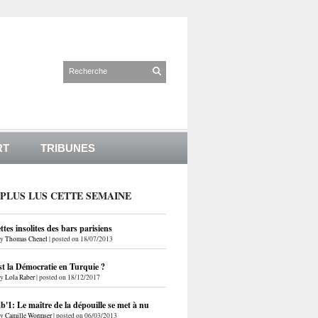
RT
TRIBUNES
 PLUS LUS CETTE SEMAINE
ettes insolites des bars parisiens
by
Thomas Chenel
|
posted on 18/07/2013
st la Démocratie en Turquie ?
by
Lola Raber
|
posted on 18/12/2017
'1: Le maître de la dépouille se met à nu
by
Camille Wormser
|
posted on 06/03/2013