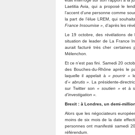
était interrogé sur son rapport à la 
Laetitia Avia, qui a proposé le len
l’accent d’une personne comme source
la part de l’élue LREM, qui souhait
France Insoumise »
, d’après les ré
Le 19 octobre, des révélations de l
situation de leader de La France I
aurait facturé très cher certaines
Mélenchon.
Et ce n’est pas fini. Samedi 20 octo
des Bouches-du-Rhône après le par
laquelle il appelait à
« pourrir »
le
d’
« abrutis »
. La présidente-directr
sur Twitter son
« soutien »
et à s
d’investigation ».
Brexit : à Londres, un demi-mill
Alors que les négociateurs européen
moins de six mois de la date effec
personnes ont manifesté samedi 20
référendum.