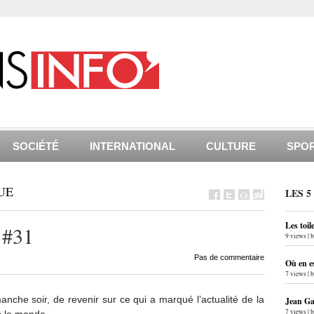
SOCIÉTÉ
INTERNATIONAL
CULTURE
SPO
UE
LES 5
Les toil
 #31
9 views
|
Pas de commentaire
Où en e
7 views
|
nche soir, de revenir sur ce qui a marqué l’actualité de la
Jean Gab
7 views
|