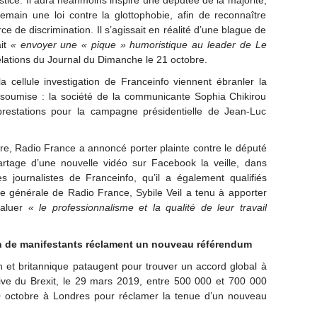
justice. Il aura néanmoins inspiré une députée de la majorité,
demain une loi contre la glottophobie, afin de reconnaître
 de discrimination. Il s’agissait en réalité d’une blague de
ait
« envoyer une « pique » humoristique au leader de Le
vélations du Journal du Dimanche le 21 octobre.
a cellule investigation de Franceinfo viennent ébranler la
nsoumise : la société de la communicante Sophia Chikirou
 prestations pour la campagne présidentielle de Jean-Luc
bre, Radio France a annoncé porter plainte contre le député
tage d’une nouvelle vidéo sur Facebook la veille, dans
s journalistes de Franceinfo, qu’il a également qualifiés
ice générale de Radio France, Sybile Veil a tenu à apporter
aluer
« le professionnalisme
et la qualité de leur travail
ion de manifestants réclament un nouveau référendum
 et britannique pataugent pour trouver un accord global à
tive du Brexit, le 29 mars 2019, entre 500 000 et 700 000
 octobre à Londres pour réclamer la tenue d’un nouveau