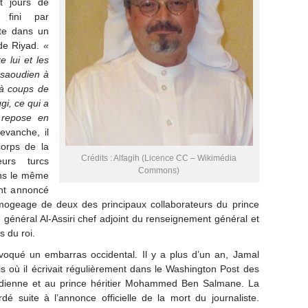
pt jours de
a fini par
ste dans un
de Riyad.
«
e lui et les
 saoudien à
 à coups de
i, ce qui a
 repose en
evanche, il
corps de la
Crédits : Alfagih (Licence CC – Wikimédia
urs turcs
Commons)
ans le même
ont annoncé
limogeage de deux des principaux collaborateurs du prince
énéral Al-Assiri chef adjoint du renseignement général et
s du roi.
ovoqué un embarras occidental. Il y a plus d’un an, Jamal
is où il écrivait régulièrement dans le Washington Post des
aoudienne et au prince héritier Mohammed Ben Salmane. La
é suite à l’annonce officielle de la mort du journaliste.