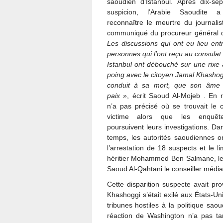
saoudien d’Istanbul. Après dix-se
suspicion, l’Arabie Saoudite 
reconnaître le meurtre du journali
communiqué du procureur général 
Les discussions qui ont eu lieu entr
personnes qui l’ont reçu au consulat
Istanbul ont débouché sur une rixe
poing avec le citoyen Jamal Khashogg
conduit à sa mort, que son âme
paix »
, écrit Saoud Al-Mojeb . En r
n’a pas précisé où se trouvait le 
victime alors que les enquête
poursuivent leurs investigations. D
temps, les autorités saoudiennes 
l’arrestation de 18 suspects et le 
héritier Mohammed Ben Salmane, le g
Saoud Al-Qahtani le conseiller média
Cette disparition suspecte avait pr
Khashoggi s’était exilé aux États-Un
tribunes hostiles à la politique s
réaction de Washington n’a pas tard