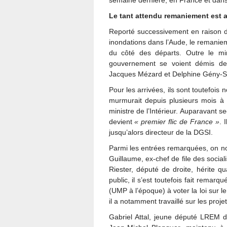
semaine dernière, en France et dan
Le tant attendu remaniement est a
Reporté successivement en raison
inondations dans l’Aude, le remanie
du côté des départs. Outre le min
gouvernement se voient démis de 
Jacques Mézard et Delphine Gény-S
Pour les arrivées, ils sont toutefois
murmurait depuis plusieurs mois à 
ministre de l’Intérieur. Auparavant s
devient
« premier flic de France »
. 
jusqu’alors directeur de la DGSI.
Parmi les entrées remarquées, on no
Guillaume, ex-chef de file des social
Riester, député de droite, hérite q
public, il s’est toutefois fait rema
(UMP à l’époque) à voter la loi sur l
il a notamment travaillé sur les proje
Gabriel Attal, jeune député LREM d