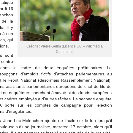
iatique
rdi 16
enchon
 de la
e. Il y
n à son
es, qui
ions.
Crédits : Pierre-Selim (Licence CC – Wikimédia
Commons)
ns sont
 contre
s dans le cadre de deux enquêtes préliminaires. La
upçons d’emplois fictifs d’attachés parlementaires au
d le Front National (désormais Rassemblement National),
ciens assistants parlementaires européens du chef de file de
. Les enquêteurs cherchent à savoir si des fonds européens
es cadres employés à d’autres tâches. La seconde enquête
8, porte sur les comptes de campagne pour l’élection
s d’irrégularités.
»
Jean-Luc Mélenchon ajoute de l’huile sur le feu lorsqu’il
ulousain d’une journaliste, mercredi 17 octobre, alors qu’il