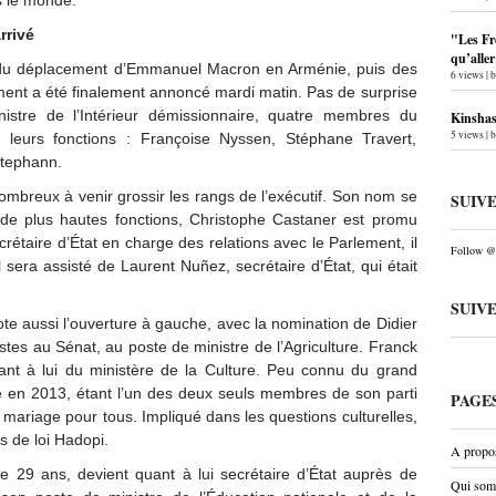
s le monde.
rrivé
"Les Fr
qu’alle
 du déplacement d’Emmanuel Macron en Arménie, puis des
6 views
|
ment a été finalement annoncé mardi matin. Pas de surprise
istre de l’Intérieur démissionnaire, quatre membres du
Kinshas
5 views
|
leurs fonctions : Françoise Nyssen, Stéphane Travert,
tephann.
 nombreux à venir grossir les rangs de l’exécutif. Son nom se
SUIV
de plus hautes fonctions, Christophe Castaner est promu
ecrétaire d’État en charge des relations avec le Parlement, il
Follow @P
Il sera assisté de Laurent Nuñez, secrétaire d’État, qui était
SUIV
te aussi l’ouverture à gauche, avec la nomination de Didier
istes au Sénat, au poste de ministre de l’Agriculture. Franck
uant à lui du ministère de la Culture. Peu connu du grand
rqué en 2013, étant l’un des deux seuls membres de son parti
PAGE
e mariage pour tous. Impliqué dans les questions culturelles,
ts de loi Hadopi.
A propo
e 29 ans, devient quant à lui secrétaire d’État auprès de
Qui som