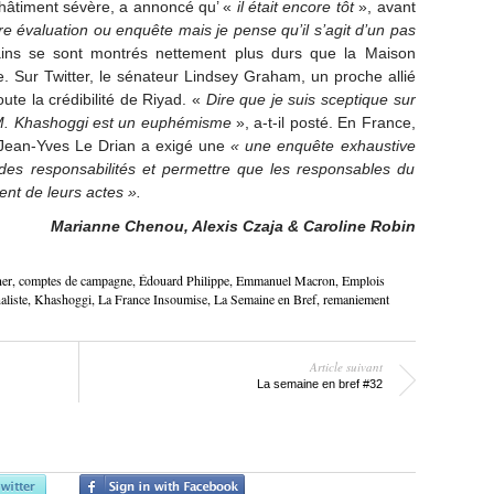
châtiment sévère, a annoncé qu’ «
il était
encore
tôt
», avant
re évaluation ou enquête mais je pense qu’il s’agit d’un pas
ins se sont montrés nettement plus durs que la Maison
 Sur Twitter, le sénateur Lindsey Graham, un proche allié
ute la crédibilité de Riyad. «
Dire que je suis sceptique sur
r M. Khashoggi est un euphémisme
», a-t-il posté. En France,
, Jean-Yves Le Drian a exigé une
« une enquête exhaustive
des responsabilités et permettre que les responsables du
nt de leurs actes ».
Marianne Chenou, Alexis Czaja & Caroline Robin
ner
,
comptes de campagne
,
Édouard Philippe
,
Emmanuel Macron
,
Emplois
aliste
,
Khashoggi
,
La France Insoumise
,
La Semaine en Bref
,
remaniement
Article suivant
La semaine en bref #32