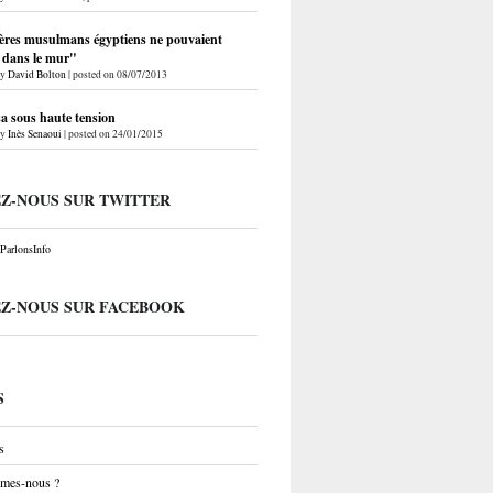
ères musulmans égyptiens ne pouvaient
r dans le mur"
by
David Bolton
|
posted on 08/07/2013
a sous haute tension
by
Inès Senaoui
|
posted on 24/01/2015
EZ-NOUS SUR TWITTER
arlonsInfo
EZ-NOUS SUR FACEBOOK
S
s
mes-nous ?