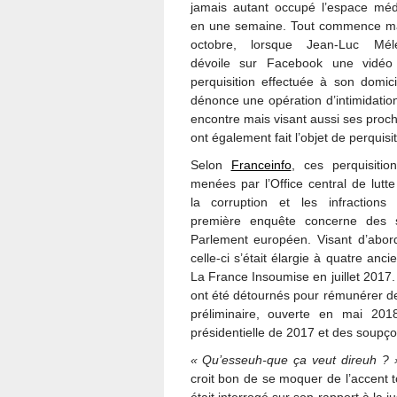
jamais autant occupé l’espace méd
en une semaine. Tout commence ma
octobre, lorsque Jean-Luc Mél
dévoile sur Facebook une vidéo
perquisition effectuée à son domicil
dénonce une opération d’intimidatio
encontre mais visant aussi ses proch
ont également fait l’objet de perquisit
Selon
Franceinfo
, ces perquisitio
menées par l’Office central de lutte
la corruption et les infraction
première enquête concerne des so
Parlement européen. Visant d’abor
celle-ci s’était élargie à quatre an
La France Insoumise en juillet 2017
ont été détournés pour rémunérer d
préliminaire, ouverte en mai 201
présidentielle de 2017 et des soupçon
« Qu’esseuh-que ça veut direuh ? 
croit bon de se moquer de l’accent to