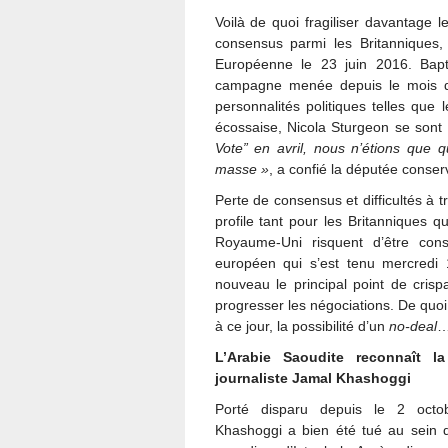
Voilà de quoi fragiliser davantage l
consensus parmi les Britanniques, 
Européenne le 23 juin 2016. Bapti
campagne menée depuis le mois d’av
personnalités politiques telles que
écossaise, Nicola Sturgeon se sont 
Vote” en avril, nous n’étions que 
masse »
, a confié la députée conse
Perte de consensus et difficultés à t
profile tant pour les Britanniques q
Royaume-Uni risquent d’être con
européen qui s’est tenu mercredi 1
nouveau le principal point de crisp
progresser les négociations. De quoi
à ce jour, la possibilité d’un
no-deal
L’Arabie Saoudite reconnaît l
journaliste Jamal Khashoggi
Porté disparu depuis le 2 octo
Khashoggi a bien été tué au sein 