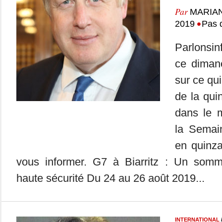
Par
MARIA
•
2019
Pas 
Parlonsin
ce dimanc
sur ce qui
de la qui
dans le m
la Semai
en quinza
vous informer. G7 à Biarritz : Un somm
haute sécurité Du 24 au 26 août 2019...
INTERNATIONAL