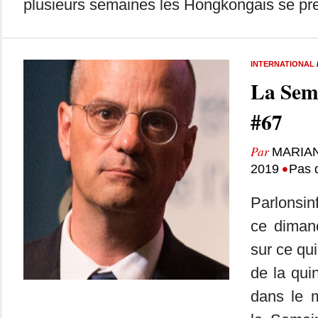
plusieurs semaines les Hongkongais se pre
INTERNATIONAL
La Sem
#67
Par
MARIA
•
2019
Pas 
Parlonsin
ce dimanc
sur ce qui
de la qui
dans le m