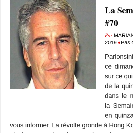
La Sem
#70
Par
MARIA
•
2019
Pas 
Parlonsin
ce dimanc
sur ce qui
de la qui
dans le m
la Semai
en quinza
vous informer. La révolte gronde à Hong K