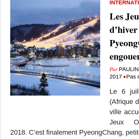
INTERNAT
Les Je
d’hiver
Pyeong
engouem
Par
PAULI
•
2017
Pas 
Le 6 jui
(Afrique 
ville accu
Jeux Ol
2018. C’est finalement PyeongChang, petite