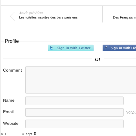
Article précédent
Les toilettes insolites des bars parisiens
Des Français mo
Profile
or
Comment
Name
Email
Not p
Website
4
+
=
sept