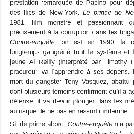
prestation remarquée de Pacino pour dép
des flics de New-York.
Le prince de N
1981, film monstre et passionnant qu
précisément à la corruption dans les brig
Contre-enquête
, on est en 1990, la co
longtemps gangréné tout le système et l
jeune Al Reilly (interprété par Timothy H
procureur, va l’apprendre à ses dépens. 
mort du gangster Tony Vasquez, abattu 
dont plusieurs témoins confirment qu’il a ag
défense, il va devoir plonger dans les m
au risque de ne pas en ressortir indemne.
Si, de prime abord,
Contre-enquête
n’a pa
que
Serpico
ou
Le prince de New York
, c’