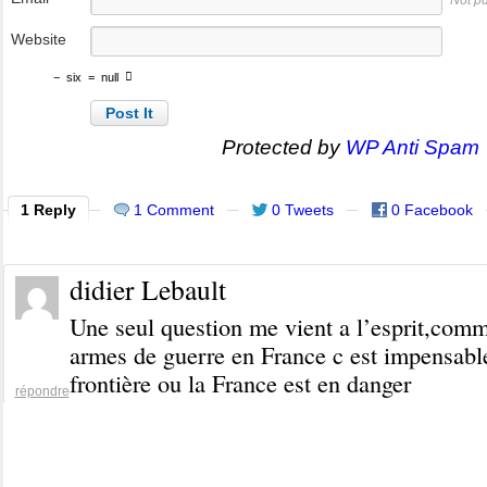
Not p
Website
−
six
=
null
Protected by
WP Anti Spam
1 Reply
1 Comment
0 Tweets
0 Facebook
didier Lebault
Une seul question me vient a l’esprit,comm
armes de guerre en France c est impensabl
frontière ou la France est en danger
répondre