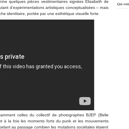
trine quelques pièces vestimentaires signées Elisabeth de
Qui som
utant d’expérimentations artistiques conceptualisées – mais
he identitaire, portée par une esthétique visuelle forte.
tamment celles du collectif de photographes BJEP (Belle
uent à la fois les moments forts du punk et les mouvements
ppelant au passage combien les mutations sociétales étaient