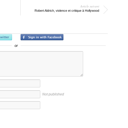
Article suivant
Robert Aldrich, violence et critique à Hollywood
or
Not published