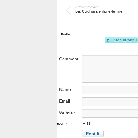
Article précédent
Les Ouïghours en ligne de mire
Profile
Comment
Name
Email
Website
neuf
×
=
63