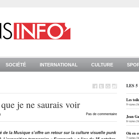
SOCIÉTÉ
INTERNATIONAL
CULTURE
SPO
LES 5
Les toil
 que je ne saurais voir
9 views
|
Pas de commentaire
0
Jean Gab
8 views
|
é de la Musique s’offre un retour sur la culture visuelle punk
Où en e
7 views
|