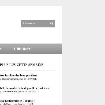
RT
TRIBUNES
 PLUS LUS CETTE SEMAINE
ettes insolites des bars parisiens
by
Thomas Chenel
|
posted on 18/07/2013
'1: Le maître de la dépouille se met à nu
by
Camille Wormser
|
posted on 06/03/2013
st la Démocratie en Turquie ?
by
Lola Raber
|
posted on 18/12/2017