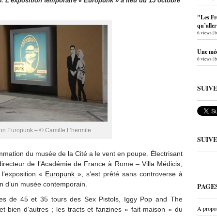
0.
L’exposition temporaire « Europunk » a lieu du 15 octobre
"Les Fr
qu’alle
6 views
|
Une méc
6 views
|
SUIV
ion Europunk – © Camille L’hermite
SUIV
mmation du musée de la Cité a le vent en poupe. Électrisant
 directeur de l’Académie de France à Rome – Villa Médicis,
 l’exposition «
Europunk
», s’est prêté sans controverse à
sein d’un musée contemporain.
PAGE
tes de 45 et 35 tours des Sex Pistols, Iggy Pop and The
A propo
 bien d’autres ; les tracts et fanzines « fait-maison » du