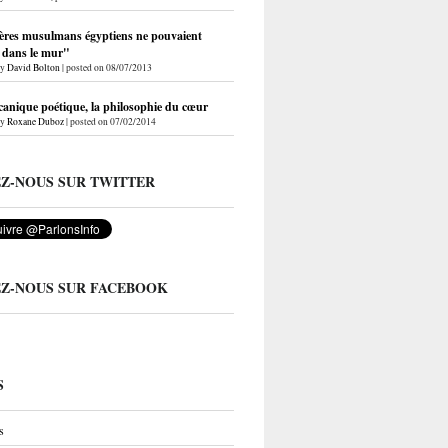
ères musulmans égyptiens ne pouvaient
r dans le mur"
by
David Bolton
|
posted on 08/07/2013
anique poétique, la philosophie du cœur
by
Roxane Duboz
|
posted on 07/02/2014
EZ-NOUS SUR TWITTER
EZ-NOUS SUR FACEBOOK
S
s