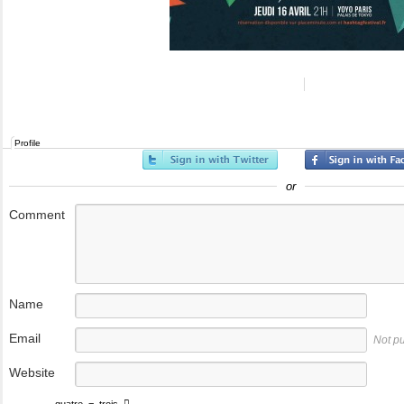
Profile
or
Comment
Name
Email
Not p
Website