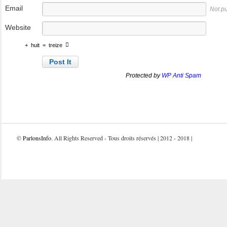
Email
Not p
Website
+
huit
=
treize
Protected by
WP Anti Spam
©
ParlonsInfo
. All Rights Reserved - Tous droits réservés | 2012 - 2018 |