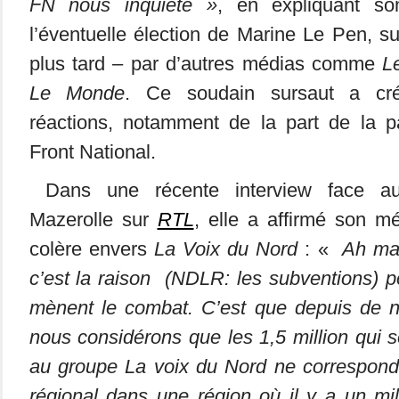
FN nous inquiète »
, en expliquant s
l’éventuelle élection de Marine Le Pen, su
plus tard – par d’autres médias comme
L
Le Monde
. Ce soudain sursaut a cr
réactions, notamment de la part de la p
Front National.
Dans une récente interview face au j
Mazerolle sur
RTL
, elle a affirmé son m
colère envers
La Voix du Nord
: «
Ah mai
c’est la raison (NDLR: les subventions) po
mènent le combat. C’est que depuis de 
nous considérons que les 1,5 million qui 
au groupe La voix du Nord ne corresponde
régional dans une région où il y a un mi