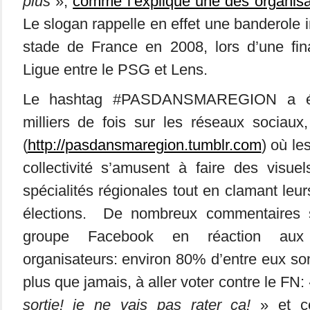
plus
»,
comme l’explique une des organisa
Le slogan rappelle en effet une banderole 
stade de France en 2008, lors d’une fi
Ligue entre le PSG et Lens.
Le hashtag #PASDANSMAREGION a été 
milliers de fois sur les réseaux sociau
(
http://pasdansmaregion.tumblr.com
) où le
collectivité s’amusent à faire des visue
spécialités régionales tout en clamant leu
élections. De nombreux commentaires so
groupe Facebook en réaction aux 
organisateurs: environ 80% d’entre eux sont 
plus que jamais, à aller voter contre le FN:
sortie! je ne vais pas rater ça!
» et ce