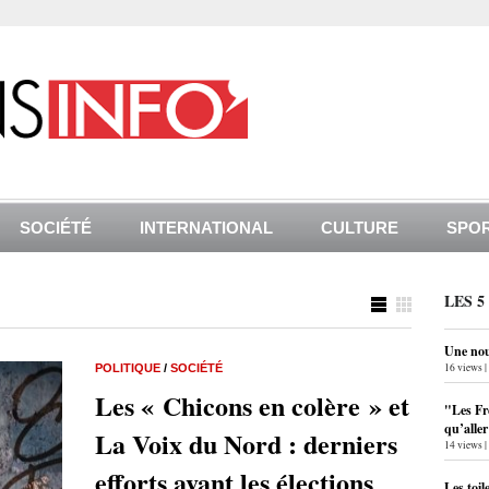
SOCIÉTÉ
INTERNATIONAL
CULTURE
SPO
LES 5
Une nouv
16 views
|
POLITIQUE
/
SOCIÉTÉ
Les « Chicons en colère » et
"Les Fr
qu’alle
La Voix du Nord : derniers
14 views
|
efforts avant les élections
Les toil