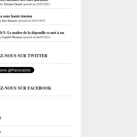
by
Thomas Chenel
|
posted on 18/07/2013
a sous haute tension
by
Inès Senaoui
|
posted on 24/01/2015
'1: Le maître de la dépouille se met à nu
by
Camille Wormser
|
posted on 06/03/2013
EZ-NOUS SUR TWITTER
EZ-NOUS SUR FACEBOOK
S
s