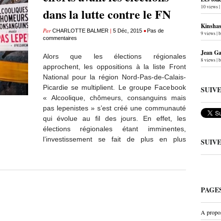
10 views
|
dans la lutte contre le FN
Kinshas
Par
|
•
CHARLOTTE BALMER
5 Déc, 2015
Pas de
9 views
|
commentaires
Jean Gab
Alors que les élections régionales
8 views
|
approchent, les oppositions à la liste Front
National pour la région Nord-Pas-de-Calais-
Picardie se multiplient. Le groupe Facebook
SUIV
« Alcoolique, chômeurs, consanguins mais
pas lepenistes » s’est créé une communauté
qui évolue au fil des jours. En effet, les
élections régionales étant imminentes,
l’investissement se fait de plus en plus
SUIV
PAGE
A propo