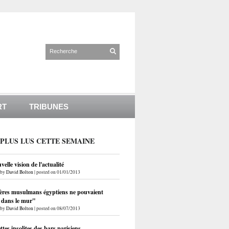
RT
TRIBUNES
 PLUS LUS CETTE SEMAINE
elle vision de l'actualité
by
David Bolton
|
posted on 01/01/2013
ères musulmans égyptiens ne pouvaient
r dans le mur"
by
David Bolton
|
posted on 08/07/2013
ettes insolites des bars parisiens