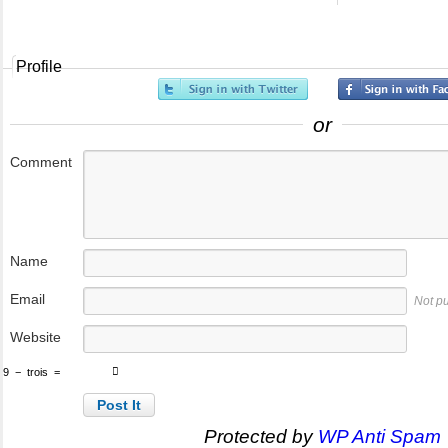
Profile
or
Comment
Name
Email
Not p
Website
9
−
trois
=
Protected by
WP Anti Spam