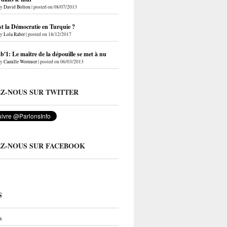
by
David Bolton
|
posted on 08/07/2013
st la Démocratie en Turquie ?
by
Lola Raber
|
posted on 18/12/2017
'1: Le maître de la dépouille se met à nu
by
Camille Wormser
|
posted on 06/03/2013
EZ-NOUS SUR TWITTER
EZ-NOUS SUR FACEBOOK
S
s