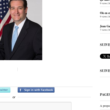
9 views
|
Où en e
9 views
|
Jean Gab
7 views
|
SUIV
SUIV
PAGE
or
A propo