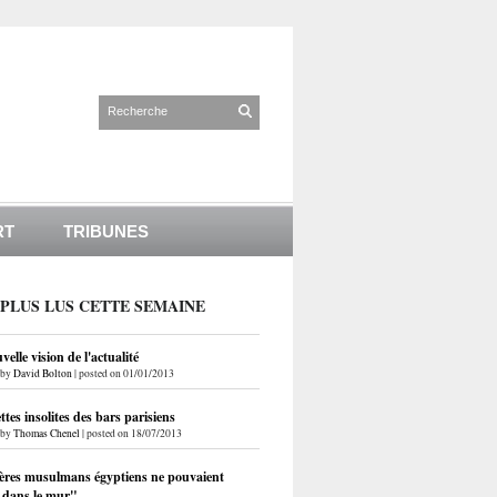
RT
TRIBUNES
 PLUS LUS CETTE SEMAINE
elle vision de l'actualité
by
David Bolton
|
posted on 01/01/2013
ettes insolites des bars parisiens
by
Thomas Chenel
|
posted on 18/07/2013
ères musulmans égyptiens ne pouvaient
r dans le mur"