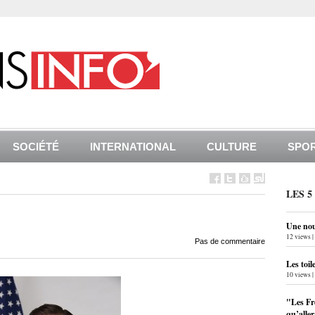
SOCIÉTÉ
INTERNATIONAL
CULTURE
SPO
LES 5
Une nouv
12 views
|
Pas de commentaire
Les toil
10 views
|
"Les Fr
qu’alle