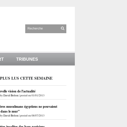
RT
TRIBUNES
 PLUS LUS CETTE SEMAINE
elle vision de l'actualité
by
David Bolton
|
posted on 01/01/2013
ères musulmans égyptiens ne pouvaient
r dans le mur"
by
David Bolton
|
posted on 08/07/2013
ettes insolites des bars parisiens