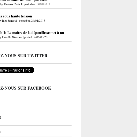
by
Thomas Chenel
|
posted on 18/07/2013
a sous haute tension
by
Inès Senaoui
|
posted on 24/01/2015
'1: Le maître de la dépouille se met à nu
by
Camille Wormser
|
posted on 06/03/2013
EZ-NOUS SUR TWITTER
EZ-NOUS SUR FACEBOOK
S
s