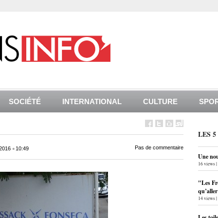
SOCIÉTÉ
INTERNATIONAL
CULTURE
SPO
LES 5
•
Pas de commentaire
2016
10:49
Une nouv
16 views
|
"Les Fr
qu’alle
14 views
|
Les toil