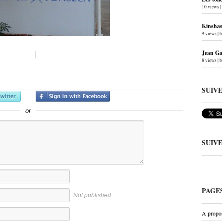
10 views
|
Kinshas
9 views
|
Jean Gab
8 views
|
SUIV
or
SUIV
PAGE
Not published
A propo