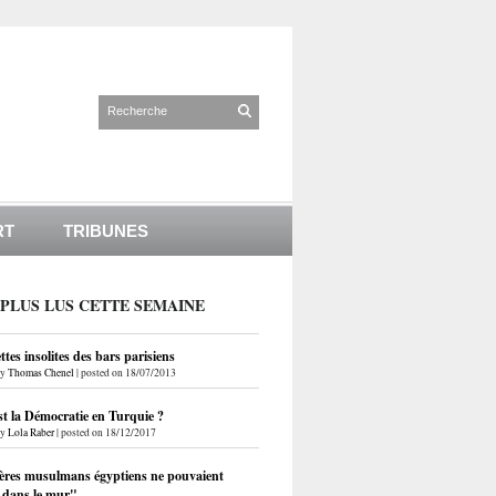
RT
TRIBUNES
 PLUS LUS CETTE SEMAINE
ettes insolites des bars parisiens
by
Thomas Chenel
|
posted on 18/07/2013
st la Démocratie en Turquie ?
by
Lola Raber
|
posted on 18/12/2017
ères musulmans égyptiens ne pouvaient
r dans le mur"