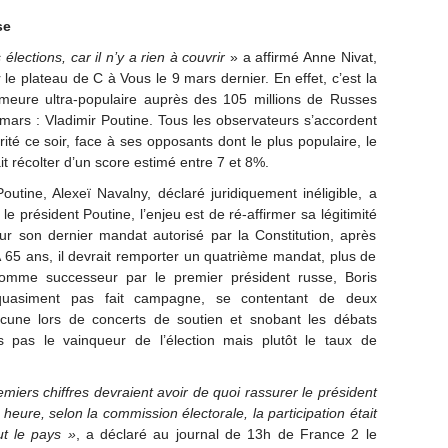
se
lections, car il n’y a rien à couvrir
» a affirmé Anne Nivat,
r le plateau de C à Vous le 9 mars dernier. En effet, c’est la
meure ultra-populaire auprès des 105 millions de Russes
ars : Vladimir Poutine. Tous les observateurs s’accordent
ité ce soir, face à ses opposants dont le plus populaire, le
 récolter d’un score estimé entre 7 et 8%.
outine, Alexeï Navalny, déclaré juridiquement inéligible, a
le président Poutine, l’enjeu est de ré-affirmer sa légitimité
ur son dernier mandat autorisé par la Constitution, après
A 65 ans, il devrait remporter un quatrième mandat, plus de
omme successeur par le premier président russe, Boris
 quasiment pas fait campagne, se contentant de deux
acune lors de concerts de soutien et snobant les débats
rs pas le vainqueur de l’élection mais plutôt le taux de
miers chiffres devraient avoir de quoi rassurer le président
e heure, selon la commission électorale, la participation était
t le pays »
, a déclaré au journal de 13h de France 2 le