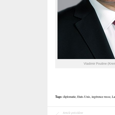
Vladimir Poutine (Kre
Tags:
diplomatie
,
Etats-Unis
,
ingérence russe
,
La
Article précédent