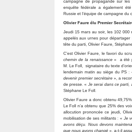
campagne de propagande sur les r
enquête fédérale a également été
Russie et l’équipe de campagne du c
Olivier Faure élu Premier Secrétair
Jeudi 15 mars au soir, les 102 000 
appelés aux urnes pour départager le
tête du parti, Olivier Faure, Stéph
C’est Olivier Faure, le favori du scru
chemin de la renaissance
» a été p
M. Le Foll, signataire du texte d’orie
lendemain matin au siège du PS :
devenir premier secrétaire
», a recon
de presse. «
Je serai dans ce parti, 
Stéphane Le Foll.
Olivier Faure a donc obtenu 49,75% d
Le Foll n’a obtenu que 25% des v
allocution prononcée ce jeudi, Oli
mobilisation de ses militants : «
Je v
avons déçu. Nous devons maintenan
que nous avons changé
», a-t-il ass