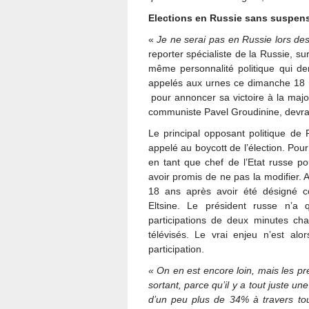
Elections en Russie sans suspen
«
Je ne serai pas en Russie lors des é
reporter spécialiste de la Russie, su
même personnalité politique qui de
appelés aux urnes ce dimanche 18 m
pour annoncer sa victoire à la major
communiste Pavel Groudinine, devrait
Le principal opposant politique de P
appelé au boycott de l’élection. Pour 
en tant que chef de l’Etat russe po
avoir promis de ne pas la modifier. 
18 ans après avoir été désigné c
Eltsine. Le président russe n’a
participations de deux minutes ch
télévisés. Le vrai enjeu n’est alo
participation.
« On en est encore loin, mais les pre
sortant, parce qu’il y a tout juste un
d’un peu plus de 34% à travers tou