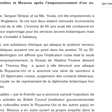
Londres et Moscou après l’empoisonnement d’un ex-
Qui som
, Sergueï Skripal, et sa fille, Youlia, ont été empoisonnés à
l’Angleterre. Ils ont tout deux étaient retrouvés inconscients
ial de la ville. L’homme de 66 ans avait été condamné en
our espionnage pour les services secrets britanniques mais
 s’installer à Salisbury.
 une substance chimique qui attaque le système nerveux
viétiques auraient mis au point dans les années 70 ou 80.
ashington ont affirmé que l’implication russe était la seule
empoisonnement, la Russie de Vladimir Poutine dément
lité. Theresa May a quant à elle dénoncé une attaque
le Royaume-Uni et a annoncé une série de sanctions à
 23 diplomates russes, suspension des contacts bilatéraux,
oyale ou de représentant de la diplomatie britannique lors
ain.
sables
» par le Kremlin qui a annoncé samedi l’expulsion de
s activités du British Council (institution gouvernementale
ons culturelles entre le Royaume-Uni et les autres pays) en
ions. Moscou a en outre ouvert sa propre enquête dans la