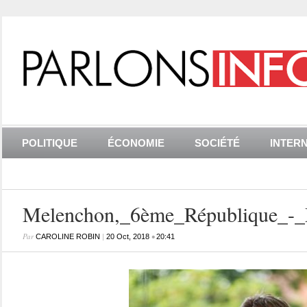
POLITIQUE
ÉCONOMIE
SOCIÉTÉ
INTER
Melenchon,_6ème_République_
Par
|
•
CAROLINE ROBIN
20 Oct, 2018
20:41