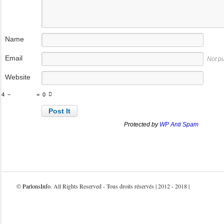
Name
Email
Not p
Website
4
−
=
0
Protected by
WP Anti Spam
©
ParlonsInfo
. All Rights Reserved - Tous droits réservés | 2012 - 2018 |