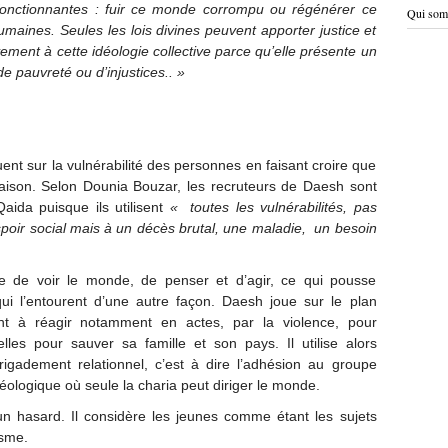
fonctionnantes : fuir ce monde corrompu ou régénérer ce
Qui som
maines. Seules les lois divines peuvent apporter justice et
ement à cette idéologie collective parce qu’elle présente un
de pauvreté ou d’injustices.. »
uent sur la vulnérabilité des personnes en faisant croire que
 raison. Selon Dounia Bouzar, les recruteurs de Daesh sont
aida puisque ils utilisent
« toutes les vulnérabilités, pas
espoir social mais à un décès brutal, une maladie, un besoin
re de voir le monde, de penser et d’agir, ce qui pousse
qui l’entourent d’une autre façon. Daesh joue sur le plan
tant à réagir notamment en actes, par la violence, pour
lles pour sauver sa famille et son pays. Il utilise alors
gadement relationnel, c’est à dire l’adhésion au groupe
éologique où seule la charia peut diriger le monde.
n hasard. Il considère les jeunes comme étant les sujets
isme.