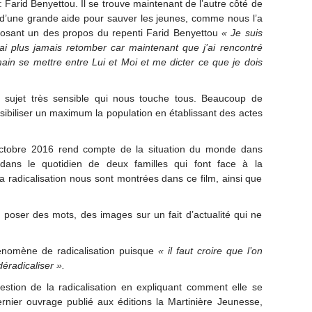
 Farid Benyettou. Il se trouve maintenant de l’autre côté de
t d’une grande aide pour sauver les jeunes, comme nous l’a
posant un des propos du repenti Farid Benyettou
« Je suis
ai plus jamais retomber car maintenant que j’ai rencontré
main se mettre entre Lui et Moi et me dicter ce que je dois
un sujet très sensible qui nous touche tous. Beaucoup de
biliser un maximum la population en établissant des actes
 octobre 2016 rend compte de la situation du monde dans
 dans le quotidien de deux familles qui font face à la
la radicalisation nous sont montrées dans ce film, ainsi que
à poser des mots, des images sur un fait d’actualité qui ne
énomène de radicalisation puisque
« il faut croire que l’on
déradicaliser ».
estion de la radicalisation en expliquant comment elle se
ier ouvrage publié aux éditions la Martinière Jeunesse,