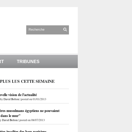
RT
TRIBUNES
 PLUS LUS CETTE SEMAINE
elle vision de l'actualité
by
David Bolton
|
posted on 01/01/2013
ères musulmans égyptiens ne pouvaient
r dans le mur"
by
David Bolton
|
posted on 08/07/2013
ettes insolites des bars parisiens