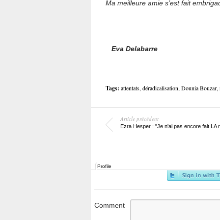
Ma meilleure amie s’est fait embriga
Eva Delabarre
Tags:
attentats
,
déradicalisation
,
Dounia Bouzar
,
Article précédent
Ezra Hesper : "Je n'ai pas encore fait LA 
Profile
Comment