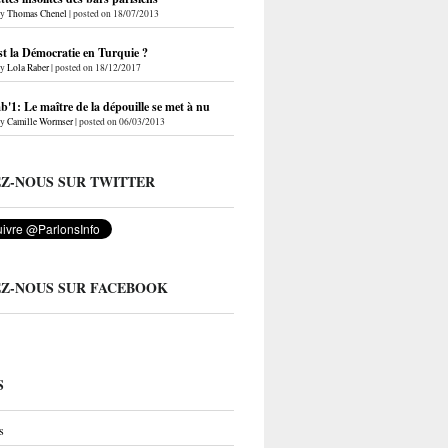
by
Thomas Chenel
|
posted on 18/07/2013
st la Démocratie en Turquie ?
by
Lola Raber
|
posted on 18/12/2017
'1: Le maître de la dépouille se met à nu
by
Camille Wormser
|
posted on 06/03/2013
EZ-NOUS SUR TWITTER
EZ-NOUS SUR FACEBOOK
S
s