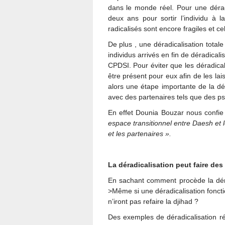
dans le monde réel. Pour une dérad
deux ans pour sortir l’individu à l
radicalisés sont encore fragiles et 
De plus , une déradicalisation total
individus arrivés en fin de déradicalis
CPDSI. Pour éviter que les déradical
être présent pour eux afin de les lai
alors une étape importante de la dér
avec des partenaires tels que des ps
En effet Dounia Bouzar nous confi
espace transitionnel entre Daesh et l
et les partenaires ».
La déradicalisation peut faire des
En sachant comment procède la déra
>Même si une déradicalisation fonct
n’iront pas refaire la djihad ?
Des exemples de déradicalisation ré