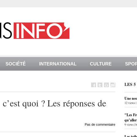
SOCIÉTÉ
INTERNATIONAL
CULTURE
SPO
LES 5
Une nouv
, c’est quoi ? Les réponses de
12 views
|
"Les Fr
qu’alle
Pas de commentaire
9 views
|
Les toil