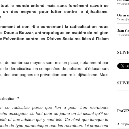
9 views
|
e tout le monde entend mais sans forcément savoir ce
st un des moyens pour lutter contre le djihadisme.
Où en e
 ?
7 views
|
nement et son rôle concernant la radicalisation nous
Jean Gab
e Dounia Bouzar, anthropologue en matière de religion
7 views
|
e Prévention contre les Dérives Sectaires liées à l’Islam
SUIV
iste, de nombreux moyens sont mis en place, notamment par
 de déradicalisation composées de policiers, d’éducateurs
 ou des campagnes de prévention contre le djihadisme. Mais
SUIV
alisation ?
on se radicalise parce que l’on a peur. Les recruteurs
PAGE
e anxiogène. Ils font peur au jeune en lui disant qu’il ne
iété et aux adultes qui y sont liés. Ce n’est que lorsque le
A propo
 monde de type paranoïaque que les recruteurs lui proposent