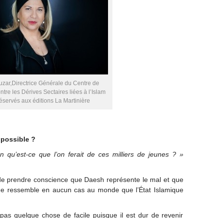
zar,Directrice Générale du Centre de
ntre les Dérives Sectaires liées à l’Islam
réservés aux éditions La Martinière
e possible ?
 qu’est-ce que l’on ferait de ces milliers de jeunes ? »
t de prendre conscience que Daesh représente le mal et que
ne ressemble en aucun cas au monde que l’État Islamique
 pas quelque chose de facile puisque il est dur de revenir