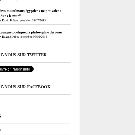
ères musulmans égyptiens ne pouvaient
r dans le mur"
by
David Bolton
|
posted on 08/07/2013
anique poétique, la philosophie du cœur
by
Roxane Duboz
|
posted on 07/02/2014
EZ-NOUS SUR TWITTER
EZ-NOUS SUR FACEBOOK
S
s