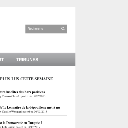
RT
TRIBUNES
 PLUS LUS CETTE SEMAINE
ettes insolites des bars parisiens
by
Thomas Chenel
|
posted on 18/07/2013
'1: Le maître de la dépouille se met à nu
by
Camille Wormser
|
posted on 06/03/2013
st la Démocratie en Turquie ?
by
Lola Raber
|
posted on 18/12/2017