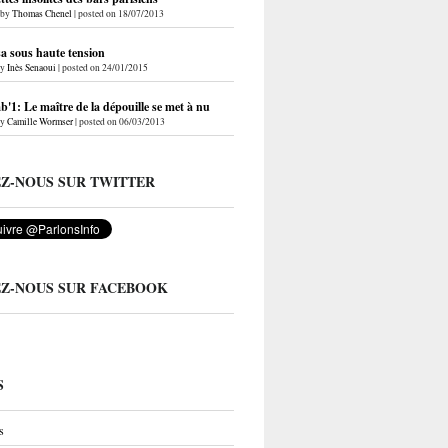
by
Thomas Chenel
|
posted on 18/07/2013
a sous haute tension
by
Inès Senaoui
|
posted on 24/01/2015
'1: Le maître de la dépouille se met à nu
by
Camille Wormser
|
posted on 06/03/2013
EZ-NOUS SUR TWITTER
EZ-NOUS SUR FACEBOOK
S
s