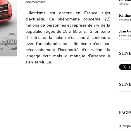
commentaires
10 views
|
L’illettrisme est encore en France sujet
Kinshas
d’actualité. Ce phénomène concerne 2,5
9 views
|
millions de personnes et représente 7% de la
Jean Gab
population âgée de 18 à 65 ans. Si on parle
8 views
|
d’illettrisme, la notion n’est pas à confondre
avec l’analphabétisme. L’illettrisme n’est pas
nécessairement l’incapacité d’utilisation du
SUIV
langage écrit mais le manque d’aisance à
s’en servir. Le...
SUIV
PAGE
A propo