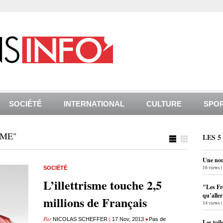
SOCIÉTÉ
INTERNATIONAL
CULTURE
SPO
SME"
LES 5
Une nouv
16 views
|
SOCIÉTÉ
L’illettrisme touche 2,5
"Les Fr
qu’alle
millions de Français
14 views
|
Par
|
•
NICOLAS SCHEFFER
17 Nov, 2013
Pas de
Les toil