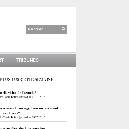
RT
TRIBUNES
 PLUS LUS CETTE SEMAINE
elle vision de l'actualité
by
David Bolton
|
posted on 01/01/2013
ères musulmans égyptiens ne pouvaient
r dans le mur"
by
David Bolton
|
posted on 08/07/2013
ettes insolites des bars parisiens