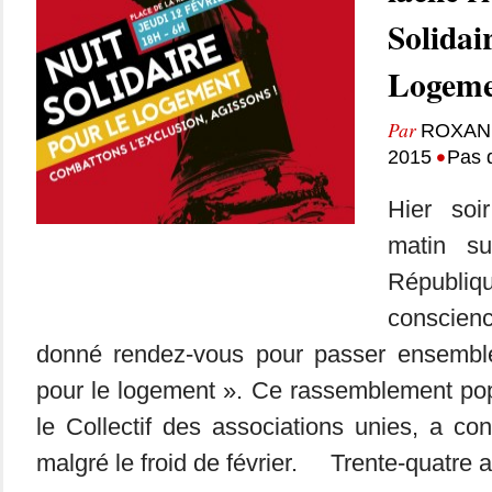
Solidai
Logeme
Par
ROXAN
•
2015
Pas 
Hier soi
matin s
République
conscienc
donné rendez-vous pour passer ensemble 
pour le logement ». Ce rassemblement pop
le Collectif des associations unies, a c
malgré le froid de février. Trente-quatre a