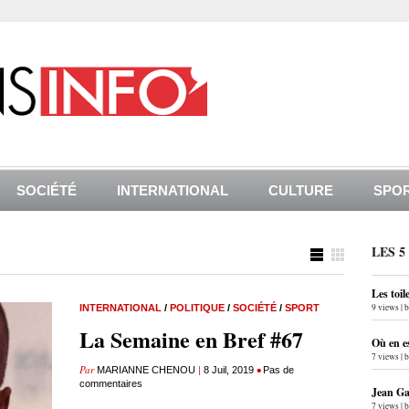
SOCIÉTÉ
INTERNATIONAL
CULTURE
SPO
LES 5
Les toil
9 views
|
INTERNATIONAL
/
POLITIQUE
/
SOCIÉTÉ
/
SPORT
La Semaine en Bref #67
Où en e
7 views
|
Par
|
•
MARIANNE CHENOU
8 Juil, 2019
Pas de
commentaires
Jean Gab
7 views
|