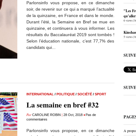
Parlonsinfo vous propose, en ce dimanche
soir, de revenir sur ce qui a marqué l’actualité
"Les Fr
de la quinzaine, en France et dans le monde.
qu’alle
6 views
|
Durant l’été, la Semaine en Bref se mue en
quinzaine, et continuera à vous informer. Les
Kinshas
résultats du Baccalauréat 2019 sont tombés !
5 views
|
Selon l’éducation nationale, c’est 77,7% des
candidats qui...
SUIV
SUIV
INTERNATIONAL
/
POLITIQUE
/
SOCIÉTÉ
/
SPORT
La semaine en bref #32
Par
|
•
CAROLINE ROBIN
28 Oct, 2018
Pas de
PAGE
commentaires
Parlonsinfo vous propose, en ce dimanche
A propo