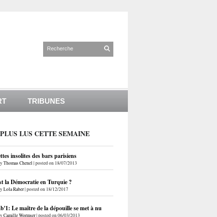
RT
TRIBUNES
 PLUS LUS CETTE SEMAINE
ettes insolites des bars parisiens
by
Thomas Chenel
|
posted on 18/07/2013
st la Démocratie en Turquie ?
by
Lola Raber
|
posted on 18/12/2017
'1: Le maître de la dépouille se met à nu
by
Camille Wormser
|
posted on 06/03/2013