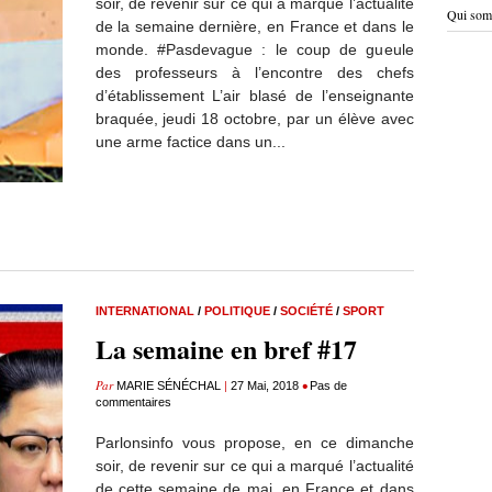
soir, de revenir sur ce qui a marqué l’actualité
Qui som
de la semaine dernière, en France et dans le
monde. #Pasdevague : le coup de gueule
des professeurs à l’encontre des chefs
d’établissement L’air blasé de l’enseignante
braquée, jeudi 18 octobre, par un élève avec
une arme factice dans un...
INTERNATIONAL
/
POLITIQUE
/
SOCIÉTÉ
/
SPORT
La semaine en bref #17
Par
|
•
MARIE SÉNÉCHAL
27 Mai, 2018
Pas de
commentaires
Parlonsinfo vous propose, en ce dimanche
soir, de revenir sur ce qui a marqué l’actualité
de cette semaine de mai, en France et dans