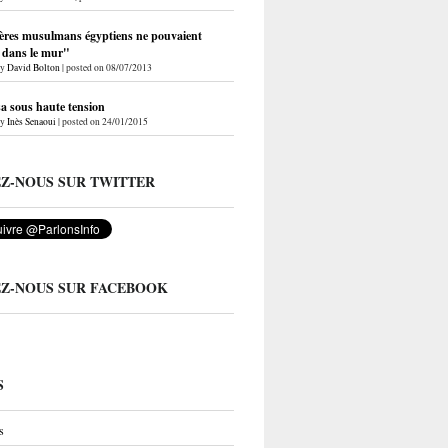
ères musulmans égyptiens ne pouvaient
r dans le mur"
by
David Bolton
|
posted on 08/07/2013
a sous haute tension
by
Inès Senaoui
|
posted on 24/01/2015
EZ-NOUS SUR TWITTER
EZ-NOUS SUR FACEBOOK
S
s