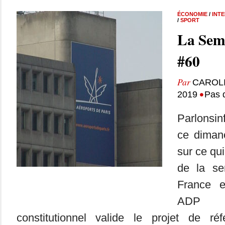
ÉCONOMIE
/
INT
/
SPORT
La Sem
#60
Par
CAROL
•
2019
Pas 
Parlonsin
ce dimanc
sur ce qui
de la se
France 
ADP :
constitutionnel valide le projet de réfé