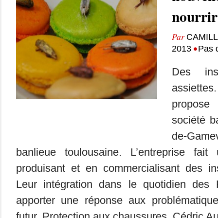
nourrir
Par
CAMIL
•
2013
Pas 
Des in
assiett
propose
société b
de-Gam
banlieue toulousaine. L’entreprise fai
produisant et en commercialisant des ins
Leur intégration dans le quotidien des
apporter une réponse aux problématique
futur. Protection aux chaussures, Cédric Aur