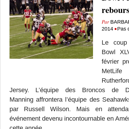
rebours
Par
BARBA
•
2014
Pas 
Le coup
Bowl XLV
février 
MetLife
Rutherf
Jersey. L’équipe des Broncos de 
Manning affrontera l’équipe des Seahaw
par Russell Wilson. Mais en attendan
événement devenu incontournable en Amé
cette année....