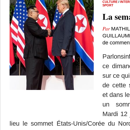
CULTURE
/
INTE
SPORT
La sema
Par
MATHIL
GUILLAUM
de comment
Parlonsin
ce dimanc
sur ce qui
de cette
et dans l
un somme
Mardi 12 
lieu le sommet États-Unis/Corée du Nord