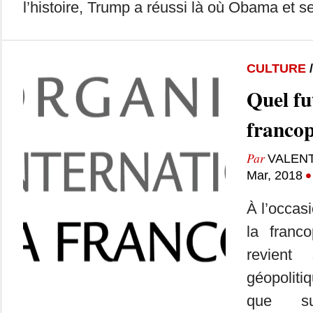
l’histoire, Trump a réussi là où Obama et se
CULTURE
Quel fu
francop
Par
VALENT
•
Mar, 2018
À l’occas
la franco
revient
géopolitiq
que su