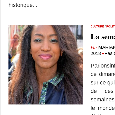
historique...
CULTURE
/
POLIT
La sema
Par
MARIA
•
2018
Pas 
Parlonsin
ce dimanc
sur ce qui
de ces
semaines
le monde