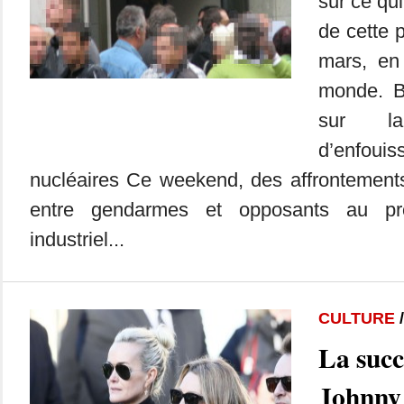
sur ce qui
de cette 
mars, en
monde. B
sur l
d’enfoui
nucléaires Ce weekend, des affrontements
entre gendarmes et opposants au pro
industriel...
CULTURE
La succ
Johnny