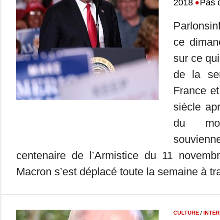
•
2018
Pas 
Parlonsin
ce dimanc
sur ce qui
de la se
France e
siècle ap
du mo
souvienn
centenaire de l’Armistice du 11 novem
Macron s’est déplacé toute la semaine à tra
CULTURE
/
INTE