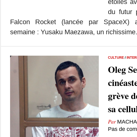
étoiles 
du futur
Falcon Rocket (lancée par SpaceX) a
semaine : Yusaku Maezawa, un richissime.
CULTURE
/
INTE
Oleg Se
cinéast
grève d
sa cellu
Par
MACHA
Pas de com