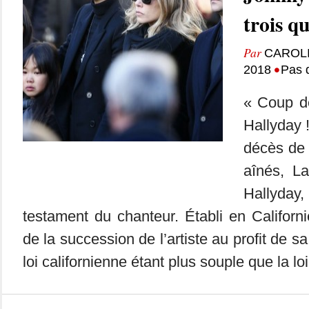
trois q
Par
CAROL
•
2018
Pas 
« Coup d
Hallyday 
décès de 
aînés, L
Hallyda
testament du chanteur. Établi en Californie
de la succession de l’artiste au profit de s
loi californienne étant plus souple que la loi 