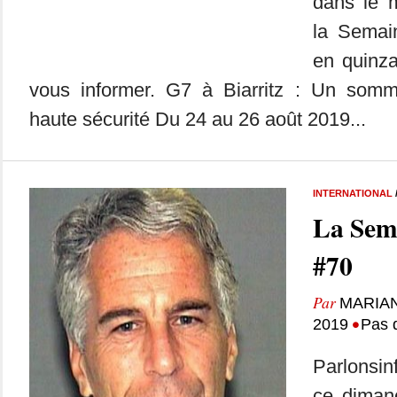
dans le m
la Semai
en quinza
vous informer. G7 à Biarritz : Un somm
haute sécurité Du 24 au 26 août 2019...
INTERNATIONAL
La Sem
#70
Par
MARIA
•
2019
Pas 
Parlonsin
ce dimanc