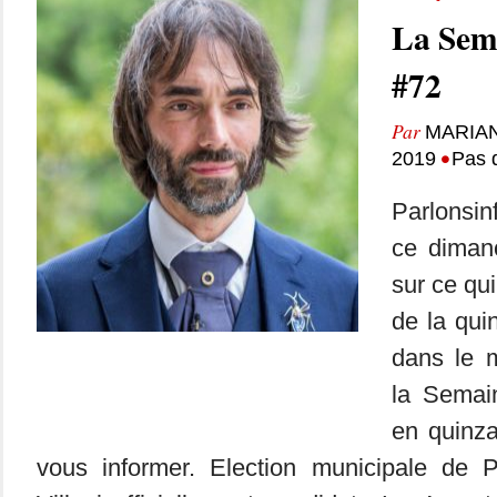
La Sem
#72
Par
MARIA
•
2019
Pas 
Parlonsin
ce dimanc
sur ce qui
de la qui
dans le m
la Semai
en quinza
vous informer. Election municipale de 