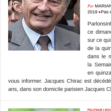
Par
MARIA
•
2019
Pas 
Parlonsin
ce dimanc
sur ce qui
de la qui
dans le m
la Semai
en quinza
vous informer. Jacques Chirac est décédé
ans, dans son domicile parisien Jacques Ch
POLITIQUE
/
SOC