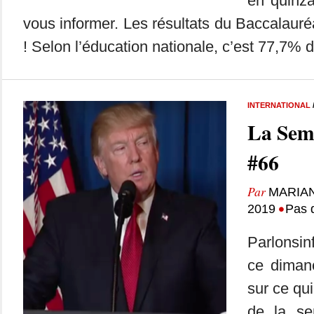
en quinza
vous informer. Les résultats du Baccalaur
! Selon l’éducation nationale, c’est 77,7% d
INTERNATIONAL
La Sem
#66
Par
MARIA
•
2019
Pas 
Parlonsin
ce dimanc
sur ce qui
de la se