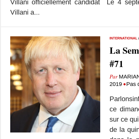
Villani officiellement candidat Le 4 sep
Villani a...
INTERNATIONAL
La Sem
#71
Par
MARIA
•
2019
Pas 
Parlonsin
ce dimanc
sur ce qui
de la qui