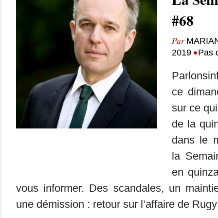
#68
Par
MARIA
•
2019
Pas 
Parlonsin
ce dimanc
sur ce qui
de la qui
dans le m
la Semai
en quinza
vous informer. Des scandales, un mainti
une démission : retour sur l’affaire de Ru