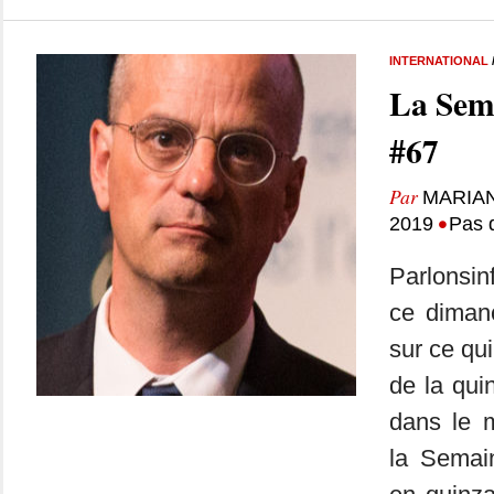
INTERNATIONAL
La Sem
#67
Par
MARIA
•
2019
Pas 
Parlonsin
ce dimanc
sur ce qui
de la qui
dans le m
la Semai