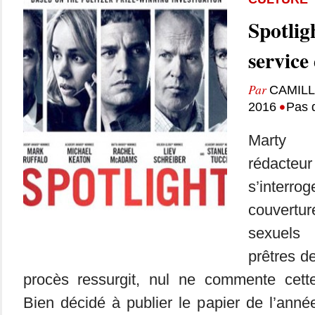
Spotlig
service 
Par
CAMIL
•
2016
Pas 
Marty 
rédacteu
s’interro
couvert
sexuels 
prêtres de
procès ressurgit, nul ne commente cette 
Bien décidé à publier le papier de l’ann