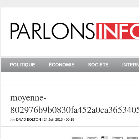
POLITIQUE
ÉCONOMIE
SOCIÉTÉ
INTER
moyenne-
802976b9b0830fa452a0ca365340
Par
|
•
DAVID BOLTON
24 Juil, 2013
00:18