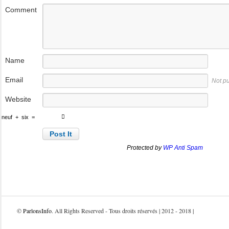
Comment
Name
Email
Not p
Website
neuf
+
six
=
Protected by
WP Anti Spam
©
ParlonsInfo
. All Rights Reserved - Tous droits réservés | 2012 - 2018 |