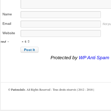
Name
Email
Not p
Website
neuf
−
=
6
Protected by
WP Anti Spam
©
ParlonsInfo
. All Rights Reserved - Tous droits réservés | 2012 - 2018 |