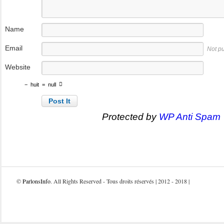
Name
Email
Not p
Website
−
huit
=
null
Protected by
WP Anti Spam
©
ParlonsInfo
. All Rights Reserved - Tous droits réservés | 2012 - 2018 |