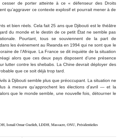
 cesser de porter atteinte à ce « défenseur des Droits
ment qu’aggraver ce contexte explosif et pourrait mener à de
s et bien réels. Cela fait 25 ans que Djibouti est le théâtre
regard du monde et le destin de ce petit État ne semble pas
tionale. Pourtant, tous se souviennent de la part de
NU dans les événement au Rwanda en 1994 qui ne sont que le
oraine de l’Afrique. La France se dit inquiète de la situation
 réagi alors que ces deux pays disposent d’une présence
 pour lutter contre les shebabs. La Chine devrait déployer des
obable que ce soit déjà trop tard.
ivils à Djibouti semble plus que préoccupant. La situation ne
s à mesure qu’approchent les élections d’avril — et la
r alors que le monde semble, une nouvelle fois, détourner le
DH
,
Ismaïl Omar Guelleh
,
LDDH
,
Massacre
,
ONU
,
Présidentielles