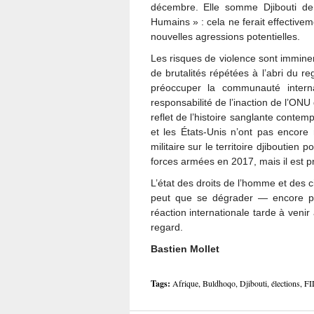
décembre. Elle somme Djibouti de
Humains » : cela ne ferait effective
nouvelles agressions potentielles.
Les risques de violence sont imminent
de brutalités répétées à l’abri du 
préoccuper la communauté interna
responsabilité de l’inaction de l’O
reflet de l’histoire sanglante contemp
et les États-Unis n’ont pas encore
militaire sur le territoire djiboutien
forces armées en 2017, mais il est pr
L’état des droits de l’homme et des c
peut que se dégrader — encore plu
réaction internationale tarde à veni
regard.
Bastien Mollet
Tags:
Afrique
,
Buldhoqo
,
Djibouti
,
élections
,
FI