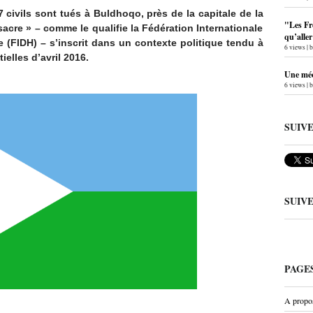
civils sont tués à Buldhoqo, près de la capitale de la
"Les Fr
acre » – comme le qualifie la Fédération Internationale
qu’alle
 (FIDH) – s’inscrit dans un contexte politique tendu à
6 views
|
elles d’avril 2016.
Une méc
6 views
|
SUIV
SUIV
PAGE
A propo