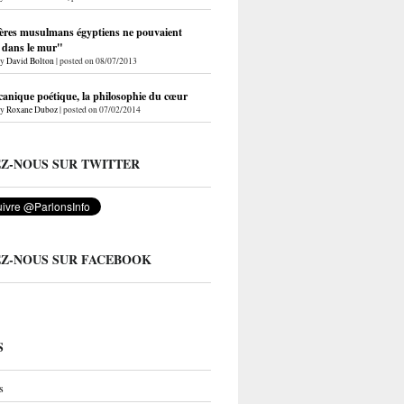
ères musulmans égyptiens ne pouvaient
r dans le mur"
by
David Bolton
|
posted on 08/07/2013
anique poétique, la philosophie du cœur
by
Roxane Duboz
|
posted on 07/02/2014
EZ-NOUS SUR TWITTER
EZ-NOUS SUR FACEBOOK
S
s