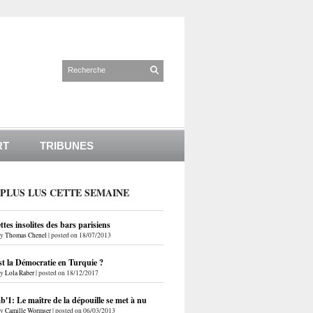
RT
TRIBUNES
 PLUS LUS CETTE SEMAINE
ettes insolites des bars parisiens
by
Thomas Chenel
|
posted on 18/07/2013
st la Démocratie en Turquie ?
by
Lola Raber
|
posted on 18/12/2017
'1: Le maître de la dépouille se met à nu
by
Camille Wormser
|
posted on 06/03/2013