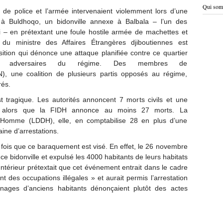
Qui som
 de police et l’armée intervenaient violemment lors d’une
e à Buldhoqo, un bidonville annexe à Balbala – l’un des
ti – en prétextant une foule hostile armée de machettes et
n du ministre des Affaires Étrangères djiboutiennes est
tion qui dénonce une attaque planifiée contre ce quartier
s adversaires du régime. Des membres de
N), une coalition de plusieurs partis opposés au régime,
rés.
 tragique. Les autorités annoncent 7 morts civils et une
és alors que la FIDH annonce au moins 27 morts. La
l’Homme (LDDH), elle, en comptabilise 28 en plus d’une
ine d’arrestations.
e fois que ce baraquement est visé. En effet, le 26 novembre
 ce bidonville et expulsé les 4000 habitants de leurs habitats
’Intérieur prétextait que cet événement entrait dans le cadre
es occupations illégales » et aurait permis l’arrestation
gnages d’anciens habitants dénonçaient plutôt des actes