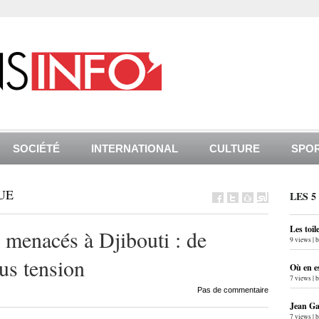
SOCIÉTÉ
INTERNATIONAL
CULTURE
SPO
UE
LES 5
Les toil
menacés à Djibouti : de
9 views
|
ous tension
Où en e
7 views
|
Pas de commentaire
Jean Gab
7 views
|