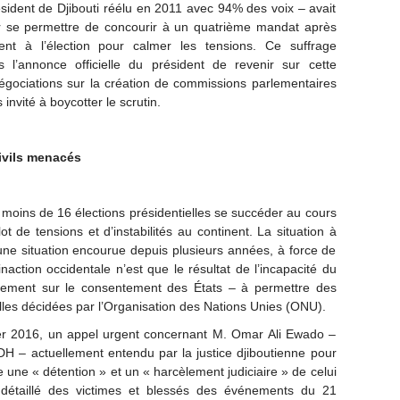
sident de Djibouti réélu en 2011 avec 94% des voix – avait
ur se permettre de concourir à un quatrième mandat après
ent à l’élection pour calmer les tensions. Ce suffrage
 l’annonce officielle du président de revenir sur cette
négociations sur la création de commissions parlementaires
 invité à boycotter le scrutin.
ivils menacés
 moins de 16 élections présidentielles se succéder au cours
 de tensions et d’instabilités au continent. La situation à
 d’une situation encourue depuis plusieurs années, à force de
inaction occidentale n’est que le résultat de l’incapacité du
ndement sur le consentement des États – à permettre des
elles décidées par l’Organisation des Nations Unies (ONU).
ier 2016, un appel urgent concernant M. Omar Ali Ewado –
DH – actuellement entendu par la justice djiboutienne pour
une « détention » et un « harcèlement judiciaire » de celui
 détaillé des victimes et blessés des événements du 21