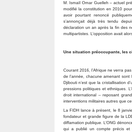
M. Ismaïl Omar Guelleh – actuel pré
modifié la constitution en 2010 po
avoir pourtant renoncé publiquem
s’annonçait déjà très tendu depuis
déclaration un an après la fin des 
multipartistes. L’opposition avait alors
Une situation préoccupante, les c
Courant 2016, l’Afrique ne verra pas
de l’année, chacune amenant sont lot
Djibouti n’est que la cristallisation
pressions politiques et ethniques. L’
droit international – reposant gra
interventions militaires autres que c
La FIDH lance à présent, le 8 janv
fondateur et grande figure de la LD
diffamation publique. L’ONG dénonce 
qui a publié un compte précis et