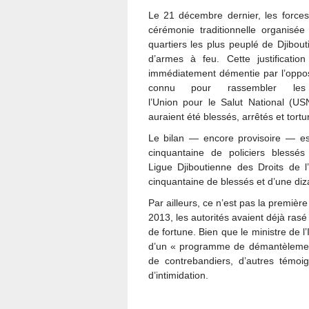
Le 21 décembre dernier, les forces
cérémonie traditionnelle organisé
quartiers les plus peuplé de Djibou
d’armes à feu. Cette justificatio
immédiatement démentie par l’opposi
connu pour rassembler le
l’Union pour le Salut National (US
auraient été blessés, arrêtés et tortu
Le bilan — encore provisoire — est
cinquantaine de policiers bless
Ligue Djiboutienne des Droits de 
cinquantaine de blessés et d’une diza
Par ailleurs, ce n’est pas la premièr
2013, les autorités avaient déjà rasé
de fortune. Bien que le ministre de l
d’un « programme de démantèlement d
de contrebandiers, d’autres témoi
d’intimidation.