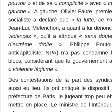
pouvoir
» et de sa «
complicité
» avec «
c
gauche
». A gauche, Olivier Faure, premier
socialiste a déclaré que
« la lutte, ce n
Jean-Luc Mélenchon, a quant à lui dénonc
violences »
, qu’il a attribué
« sans dout
d’extrême droite »
. Philippe Pouto
anticapitaliste, NPA) n’a pas condamné 
blocs, considérant que le gouvernement 
«
violence légitime
».
Des contestations de la part des syndica
aussi eu lieu. Ils ont critiqué le dispositi
préfecture de Paris, le jugeant trop peu ef
mettre en place. Le ministre de l’Intérieu