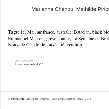
Marianne Chenou, Mathilde Pirio
Tags:
1er Mai
,
air france
,
australie
,
Bataclan
,
black bl
Emmanuel Macron
,
grève
,
kanak
,
La Semaine en Bref
Nouvelle-Calédonie
,
ouvéa
,
référendum
Article précédent
La semaine en bref #13
©
ParlonsInfo
. All Rights Reserved - Tous droits réservés | 2012 - 2018 |