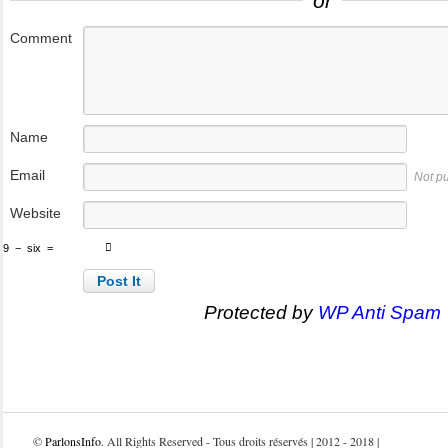
or
Comment
Name
Email
Not p
Website
9
−
six
=
Protected by
WP Anti Spam
©
ParlonsInfo
. All Rights Reserved - Tous droits réservés | 2012 - 2018 |