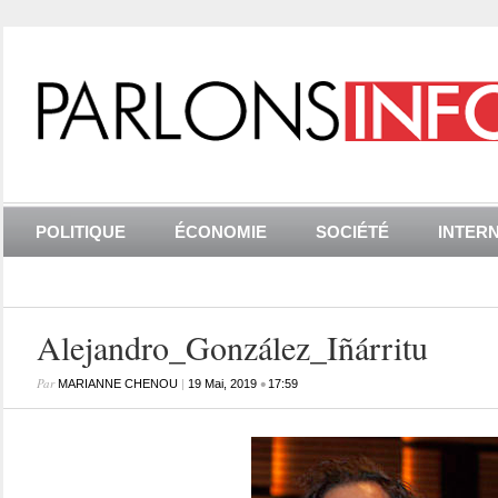
POLITIQUE
ÉCONOMIE
SOCIÉTÉ
INTER
Alejandro_González_Iñárritu
Par
|
•
MARIANNE CHENOU
19 Mai, 2019
17:59