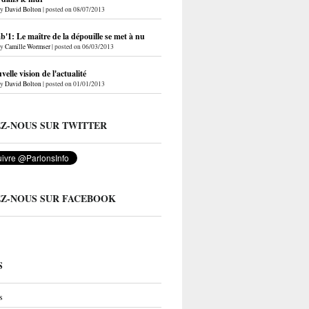
by
David Bolton
|
posted on 08/07/2013
'1: Le maître de la dépouille se met à nu
by
Camille Wormser
|
posted on 06/03/2013
elle vision de l'actualité
by
David Bolton
|
posted on 01/01/2013
EZ-NOUS SUR TWITTER
EZ-NOUS SUR FACEBOOK
S
s