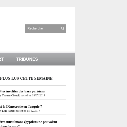
RT
TRIBUNES
 PLUS LUS CETTE SEMAINE
ettes insolites des bars parisiens
by
Thomas Chenel
|
posted on 18/07/2013
st la Démocratie en Turquie ?
by
Lola Raber
|
posted on 18/12/2017
ères musulmans égyptiens ne pouvaient
r dans le mur"