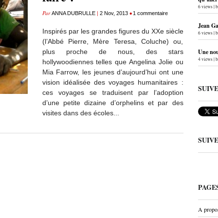
6 views
|
Par
|
•
ANNA DUBRULLE
2 Nov, 2013
1 commentaire
Jean Gab
Inspirés par les grandes figures du XXe siècle
6 views
|
(l’Abbé Pierre, Mère Teresa, Coluche) ou,
plus proche de nous, des stars
Une nouv
4 views
|
hollywoodiennes telles que Angelina Jolie ou
Mia Farrow, les jeunes d’aujourd’hui ont une
vision idéalisée des voyages humanitaires :
SUIV
ces voyages se traduisent par l’adoption
d’une petite dizaine d’orphelins et par des
visites dans des écoles...
SUIV
PAGE
A propo