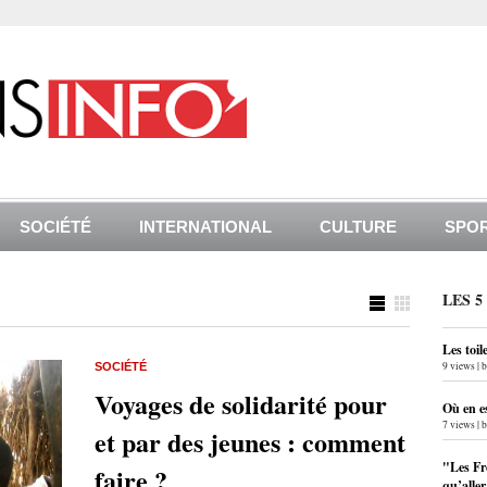
SOCIÉTÉ
INTERNATIONAL
CULTURE
SPO
LES 5
Les toil
9 views
|
SOCIÉTÉ
Voyages de solidarité pour
Où en e
7 views
|
et par des jeunes : comment
"Les Fr
faire ?
qu’alle