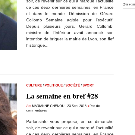
soir, de revenir sur ce qui a marqué l’actualité
Qui som
de ces deux dernières semaines, en France
et dans le monde. Démission de Gérard
Collomb Semaine agitée pour l’exécutif.
Depuis plusieurs jours, Gérard Collomb,
ministre de l’Intérieur avait annoncé son
intention de briguer la mairie de Lyon, son fief
historique...
CULTURE
/
POLITIQUE
/
SOCIÉTÉ
/
SPORT
La semaine en bref #28
Par
|
•
MARIANNE CHENOU
23 Sep, 2018
Pas de
commentaires
Parlonsinfo vous propose, en ce dimanche
soir, de revenir sur ce qui a marqué l’actualité
de ces deux dernières semaines, en France