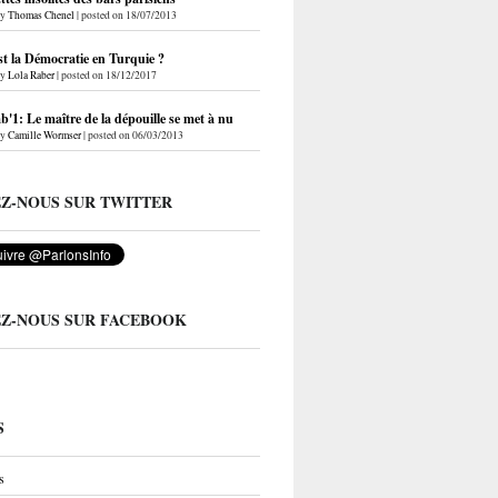
by
Thomas Chenel
|
posted on 18/07/2013
st la Démocratie en Turquie ?
by
Lola Raber
|
posted on 18/12/2017
'1: Le maître de la dépouille se met à nu
by
Camille Wormser
|
posted on 06/03/2013
EZ-NOUS SUR TWITTER
EZ-NOUS SUR FACEBOOK
S
s