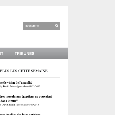
RT
TRIBUNES
 PLUS LUS CETTE SEMAINE
elle vision de l'actualité
by
David Bolton
|
posted on 01/01/2013
ères musulmans égyptiens ne pouvaient
r dans le mur"
by
David Bolton
|
posted on 08/07/2013
ettes insolites des bars parisiens