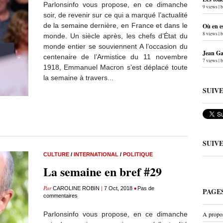
Parlonsinfo vous propose, en ce dimanche
9 views
|
soir, de revenir sur ce qui a marqué l’actualité
de la semaine dernière, en France et dans le
Où en e
8 views
|
monde. Un siècle après, les chefs d’État du
monde entier se souviennent A l’occasion du
Jean Gab
centenaire de l’Armistice du 11 novembre
7 views
|
1918, Emmanuel Macron s’est déplacé toute
la semaine à travers...
SUIV
SUIV
CULTURE
/
INTERNATIONAL
/
POLITIQUE
La semaine en bref #29
Par
|
•
CAROLINE ROBIN
7 Oct, 2018
Pas de
PAGE
commentaires
Parlonsinfo vous propose, en ce dimanche
A propo