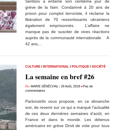
Sentsov a entamé son centième jour de
grève de la faim. Condamné à 20 ans de
prison pour complot terroriste, il réclame la
libération de 70 ressortissants ukrainiens
également emprisonnés. L’affaire ne
manque pas de susciter de vives réactions
auprès de la communauté internationale. A
42 ans,...
CULTURE
/
INTERNATIONAL
/
POLITIQUE
/
SOCIÉTÉ
La semaine en bref #26
Par
|
•
MARIE SÉNÉCHAL
26 Août, 2018
Pas de
commentaires
Parlonsinfo vous propose, en ce dimanche
soir, de revenir sur ce qui a marqué l’actualité
de ces deux dernières semaines d’août, en
France et dans le monde. Les détenus
américains en grève Droit de vote pour tous