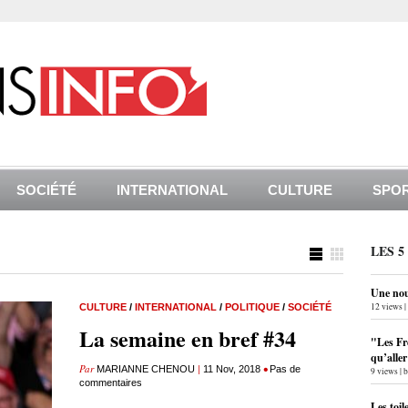
SOCIÉTÉ
INTERNATIONAL
CULTURE
SPO
LES 5
Une nouv
12 views
|
CULTURE
/
INTERNATIONAL
/
POLITIQUE
/
SOCIÉTÉ
La semaine en bref #34
"Les Fr
qu’alle
Par
|
•
MARIANNE CHENOU
11 Nov, 2018
Pas de
9 views
|
commentaires
Les toil