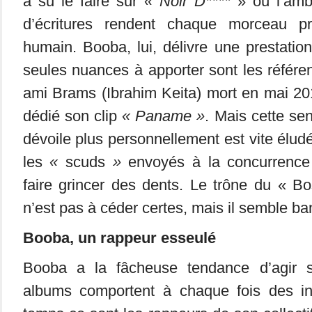
a su le faire sur
« Noir D****
» où l’amb
d’écritures rendent chaque morceau p
humain. Booba, lui, délivre une prestatio
seules nuances à apporter sont les référe
ami Brams (Ibrahim Keita) mort en mai 2011
dédié son clip
« Paname »
. Mais cette se
dévoile plus personnellement est vite élud
les
«
scuds
»
envoyés à la concurrenc
faire grincer des dents. Le trône du «
n’est pas à céder certes, mais il semble ba
Booba, un rappeur esseulé
Booba a la fâcheuse tendance d’agir 
albums comportent à chaque fois des inv