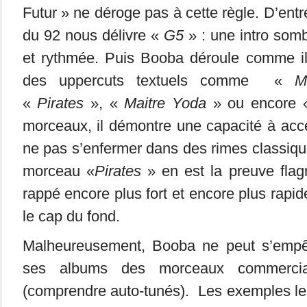
Futur » ne déroge pas à cette règle. D’entr
du 92 nous délivre «
G5
» : une intro sombr
et rythmée. Puis Booba déroule comme il s
des uppercuts textuels comme «
M
«
Pirates
», «
Maitre Yoda
» ou encore
morceaux, il démontre une capacité à accé
ne pas s’enfermer dans des rimes classiq
morceau «
Pirates
» en est la preuve flagr
rappé encore plus fort et encore plus rapi
le cap du fond.
Malheureusement, Booba ne peut s’empêc
ses albums des morceaux commerci
(comprendre auto-tunés). Les exemples le