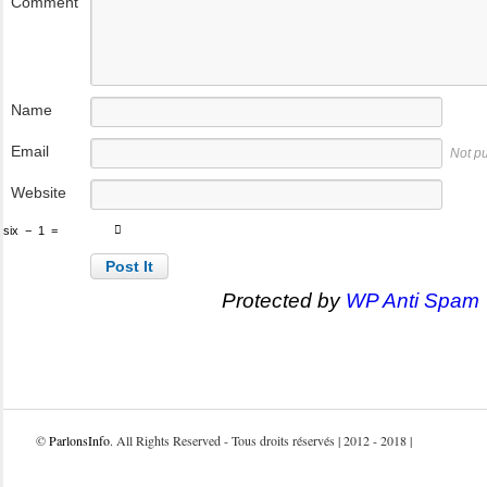
Comment
Name
Email
Not p
Website
six
−
1
=
Protected by
WP Anti Spam
©
ParlonsInfo
. All Rights Reserved - Tous droits réservés | 2012 - 2018 |