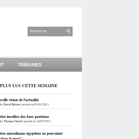
RT
TRIBUNES
 PLUS LUS CETTE SEMAINE
elle vision de l'actualité
by
David Bolton
|
posted on 01/01/2013
ettes insolites des bars parisiens
by
Thomas Chenel
|
posted on 18/07/2013
ères musulmans égyptiens ne pouvaient
r dans le mur"