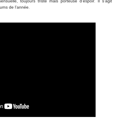
suelle, toujours triste mais porteuse d’espoir. Il s’agit
bums de l’année.