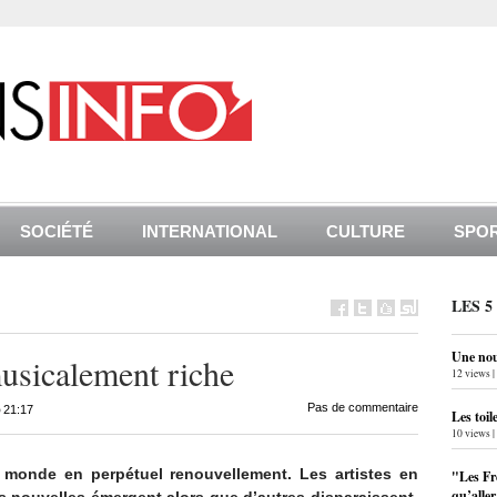
SOCIÉTÉ
INTERNATIONAL
CULTURE
SPO
LES 5
Une nouv
usicalement riche
12 views
|
•
Pas de commentaire
21:17
Les toil
10 views
|
monde en perpétuel renouvellement. Les artistes en
"Les Fr
qu’alle