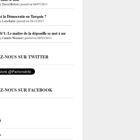
by
David Bolton
|
posted on 08/07/2013
st la Démocratie en Turquie ?
by
Lola Raber
|
posted on 18/12/2017
'1: Le maître de la dépouille se met à nu
by
Camille Wormser
|
posted on 06/03/2013
EZ-NOUS SUR TWITTER
EZ-NOUS SUR FACEBOOK
S
s