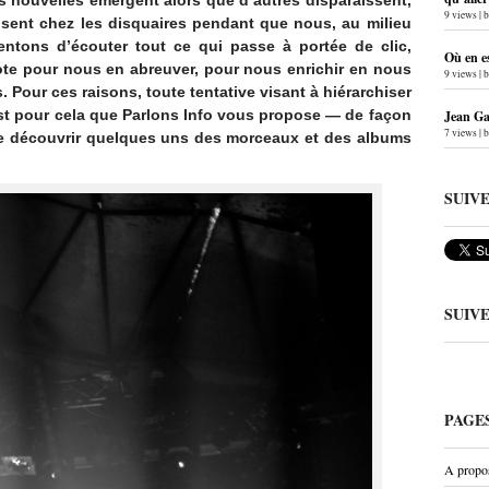
s nouvelles émergent alors que d’autres disparaissent,
9 views
|
isent chez les disquaires pendant que nous, au milieu
tentons d’écouter tout ce qui passe à portée de clic,
Où en e
ote pour nous en abreuver, pour nous enrichir en nous
9 views
|
Pour ces raisons, toute tentative visant à hiérarchiser
’est pour cela que Parlons Info vous propose — de façon
Jean Gab
7 views
|
de découvrir quelques uns des morceaux et des albums
SUIV
SUIV
PAGE
A propo