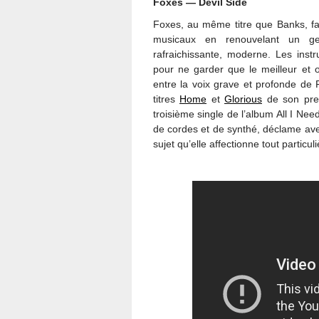
Foxes — Devil Side
Foxes, au même titre que Banks, fai
musicaux en renouvelant un genr
rafraichissante, moderne. Les inst
pour ne garder que le meilleur et o
entre la voix grave et profonde de 
titres
Home
et
Glorious
de son premi
troisième single de l’album All I Nee
de cordes et de synthé, déclame ave
sujet qu’elle affectionne tout particul