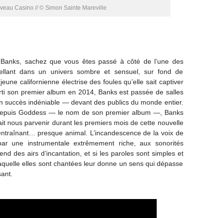
eau Casino // © Simon Sainte Mareville
 Banks, sachez que vous êtes passé à côté de l’une des
cellant dans un univers sombre et sensuel, sur fond de
jeune californienne électrise des foules qu’elle sait captiver
rti son premier album en 2014, Banks est passée de salles
n succès indéniable — devant des publics du monde entier.
it depuis Goddess — le nom de son premier album —, Banks
it nous parvenir durant les premiers mois de cette nouvelle
 entraînant… presque animal. L’incandescence de la voix de
par une instrumentale extrêmement riche, aux sonorités
nd des airs d’incantation, et si les paroles sont simples et
 laquelle elles sont chantées leur donne un sens qui dépasse
sant.