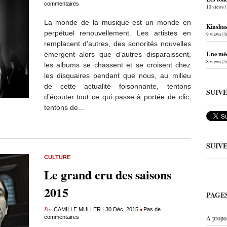
commentaires
10 views
|
La monde de la musique est un monde en
Kinshas
perpétuel renouvellement. Les artistes en
9 views
|
remplacent d’autres, des sonorités nouvelles
Une méc
émergent alors que d’autres disparaissent,
8 views
|
les albums se chassent et se croisent chez
les disquaires pendant que nous, au milieu
de cette actualité foisonnante, tentons
SUIV
d’écouter tout ce qui passe à portée de clic,
tentons de...
SUIV
CULTURE
Le grand cru des saisons
2015
PAGE
Par
|
•
CAMILLE MULLER
30 Déc, 2015
Pas de
commentaires
A propo