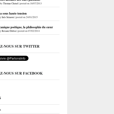
by
Thomas Chenel
|
posted on 18/07/2013
a sous haute tension
by
Inès Senaoui
|
posted on 24/01/2015
anique poétique, la philosophie du cœur
by
Roxane Duboz
|
posted on 07/02/2014
EZ-NOUS SUR TWITTER
EZ-NOUS SUR FACEBOOK
S
s