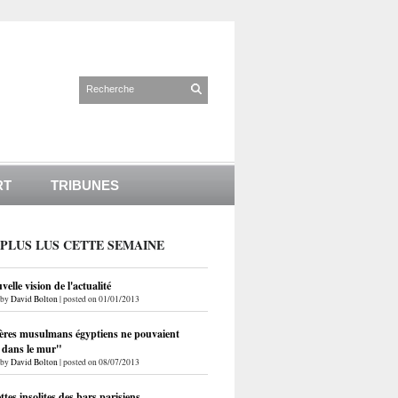
RT
TRIBUNES
 PLUS LUS CETTE SEMAINE
elle vision de l'actualité
by
David Bolton
|
posted on 01/01/2013
ères musulmans égyptiens ne pouvaient
r dans le mur"
by
David Bolton
|
posted on 08/07/2013
ettes insolites des bars parisiens