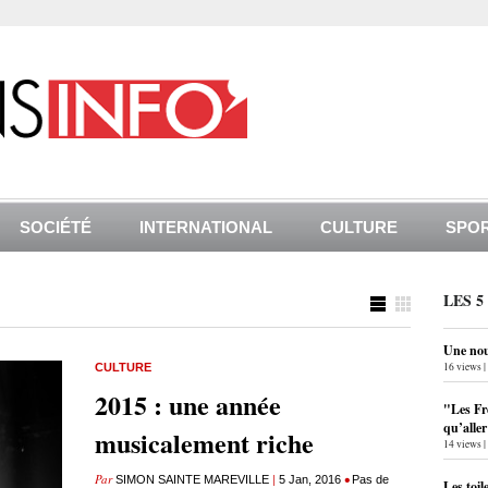
SOCIÉTÉ
INTERNATIONAL
CULTURE
SPO
LES 5
Une nouv
16 views
|
CULTURE
2015 : une année
"Les Fr
qu’alle
musicalement riche
14 views
|
Par
|
•
SIMON SAINTE MAREVILLE
5 Jan, 2016
Pas de
Les toil